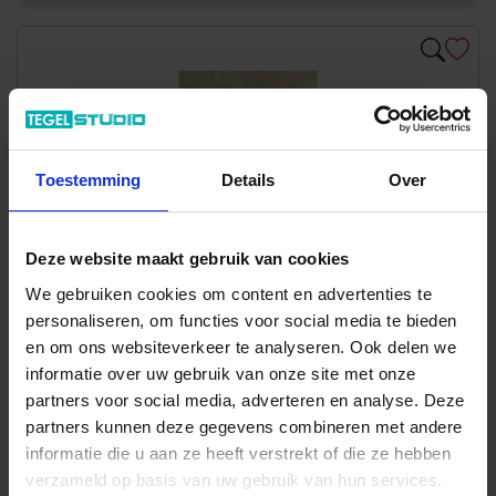
Toestemming
Details
Over
Deze website maakt gebruik van cookies
We gebruiken cookies om content en advertenties te
personaliseren, om functies voor social media te bieden
en om ons websiteverkeer te analyseren. Ook delen we
informatie over uw gebruik van onze site met onze
Art-Nr.: ELRW
partners voor social media, adverteren en analyse. Deze
partners kunnen deze gegevens combineren met andere
Emilceramica
Mapierre
informatie die u aan ze heeft verstrekt of die ze hebben
Ancienne Naturel 30x60 cm Vloertegel / Wandtegel Mat
verzameld op basis van uw gebruik van hun services.
Gestructureerd Naturale