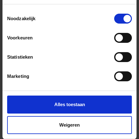
37,96 €
/m²
Toestemmingsselectie
Noodzakelijk
Aan winkelmand toevoegen
Inhoud: 1,08 m² = 40,99 €/Pakket
Voorkeuren
Wordt voor je besteld
Levertijd 10-15 werkdagen, verzendtijd 5-7 werkdagen
Statistieken
Marketing
Alles toestaan
Weigeren