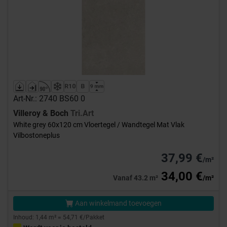
Art-Nr.: 2740 BS60 0
Villeroy & Boch
Tri.Art
White grey 60x120 cm Vloertegel / Wandtegel Mat Vlak
Vilbostoneplus
37,99 €
/m²
34,00 €
Vanaf 43.2 m²
/m²
Aan winkelmand toevoegen
Inhoud: 1,44 m² = 54,71 €/Pakket