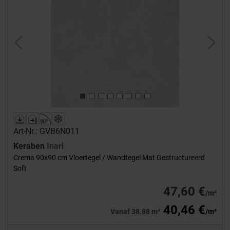
Previous
Next
Art-Nr.: GVB6N011
Keraben
Inari
Crema 90x90 cm Vloertegel / Wandtegel Mat Gestructureerd
Soft
47,60 €
/m²
40,46 €
Vanaf 38.88 m²
/m²