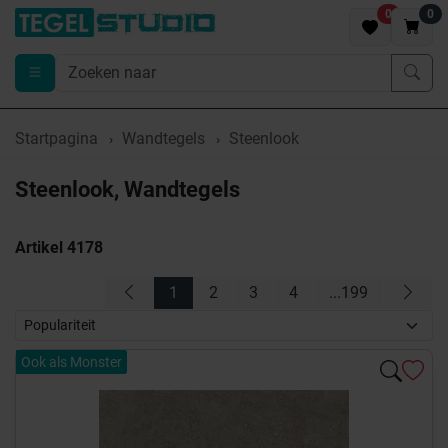
0
0
Startpagina
Wandtegels
Steenlook
Steenlook, Wandtegels
Artikel
4178
1
2
3
4
...199
Ook als Monster