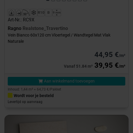
Art-Nr.: RC9X
Ragno
Realstone_Travertino
Vein Bianco 60x120 cm Vloertegel / Wandtegel Mat Vlak
Naturale
44,95 €
/m²
39,95 €
Vanaf 51.84 m²
/m²
Aan winkelmand toevoegen
Inhoud: 1,44 m² = 64,73 €/Pakket
Wordt voor je besteld
Levertijd op aanvraag