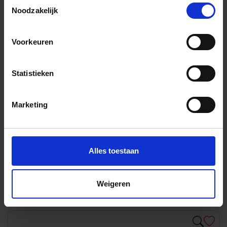
Toestemmingsselectie
Meer dan 10.000 artikelen online verkrijgbaar
Noodzakelijk
Meer dan 2500 m² showroom
Showtuin met vele soorten tegels
Voorkeuren
Monster service met cashback
Bepaal zelf je leverdatum
Statistieken
Bestel – Check
Reserveren & afhalen
Marketing
Ruim 100 artikelen direct leverbaar
Kopers bescherming via Trusted Shops
Compleet assortiment voor alle soorten tegelwerk
Alles toestaan
Professioneel advies door onze adviseurs
Grootste Tegel Webshop van de Benelux
10 verschillende betaalmogelijkheden
Weigeren