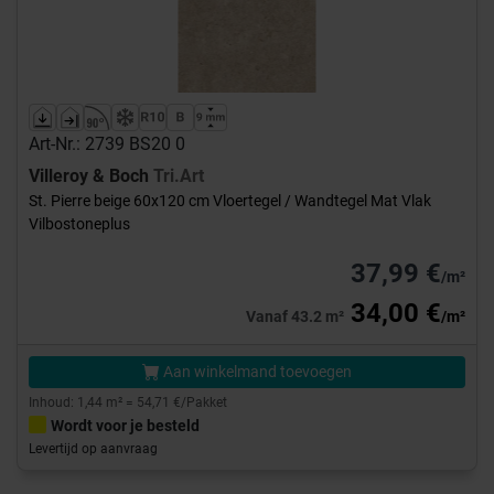
Art-Nr.: 2739 BS20 0
Villeroy & Boch
Tri.Art
St. Pierre beige 60x120 cm Vloertegel / Wandtegel Mat Vlak
Vilbostoneplus
37,99 €
/m²
34,00 €
Vanaf 43.2 m²
/m²
Aan winkelmand toevoegen
Inhoud: 1,44 m² = 54,71 €/Pakket
Wordt voor je besteld
Levertijd op aanvraag