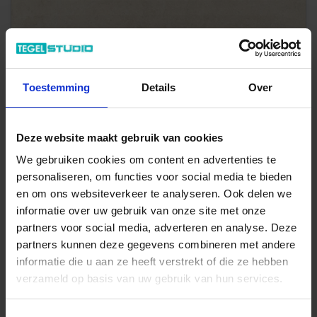
Toestemming
Details
Over
Art-Nr.: MQ6K
Marazzi
Mystone - Limestone
Ivory 60x120 cm Vloertegel / Wandtegel Mat Vlak Naturale
Deze website maakt gebruik van cookies
33,95 €
We gebruiken cookies om content en advertenties te
/m²
personaliseren, om functies voor social media te bieden
en om ons websiteverkeer te analyseren. Ook delen we
Aan winkelmand toevoegen
informatie over uw gebruik van onze site met onze
Inhoud: 1,44 m² = 48,89 €/Pakket
partners voor social media, adverteren en analyse. Deze
Wordt voor je besteld
partners kunnen deze gegevens combineren met andere
Levertijd op aanvraag
informatie die u aan ze heeft verstrekt of die ze hebben
verzameld op basis van uw gebruik van hun services.
ONZE PLUSPUNTEN