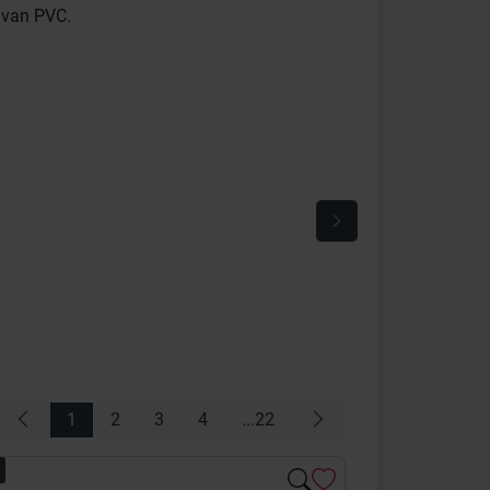
g van PVC.
1
2
3
4
...22