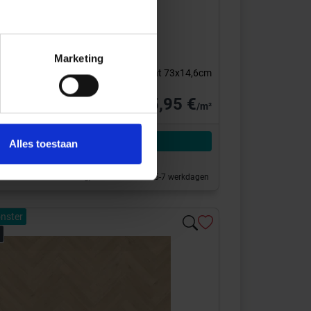
 MAN DB HB 5616
inyl
Mantaro Herringbone
Marketing
rone houtstructuur Dryback Visgraat 73x14,6cm
35,95 €
/m²
Aan winkelmand toevoegen
Alles toestaan
 klaar voor afhaal
 de showroom 1 werkdag, Geleverd binnen 5-7 werkdagen
nster