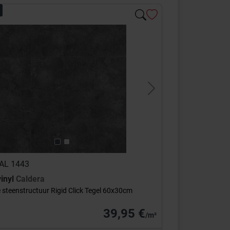
s
Next
 CAL 1443
inyl
Caldera
 steenstructuur Rigid Click Tegel 60x30cm
39,95 €
/m²