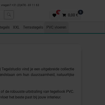
vragen? +31 (0)478 - 69 11 63
0
0
0,00 €
tegels
XXL
Terrastegels
PVC vloeren
j Tegelstudio vind je een uitgebreide collectie
kendstaan om hun duurzaamheid, natuurlijke
 of de robuuste uitstraling van tegellook PVC.
oer het beste past bij jouw interieur.