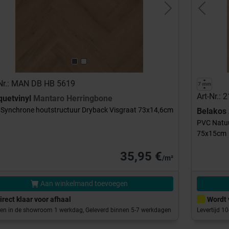
evious
Next
Previou
-Nr.: MAN DB HB 5619
Art-Nr.:
quetvinyl
Mantaro Herringbone
Synchrone houtstructuur Dryback Visgraat 73x14,6cm
Belakos
PVC Natuu
75x15cm
35,95 €
/m²
Aan winkelmand toevoegen
irect klaar voor afhaal
Wordt 
en in de showroom 1 werkdag, Geleverd binnen 5-7 werkdagen
Levertijd 1