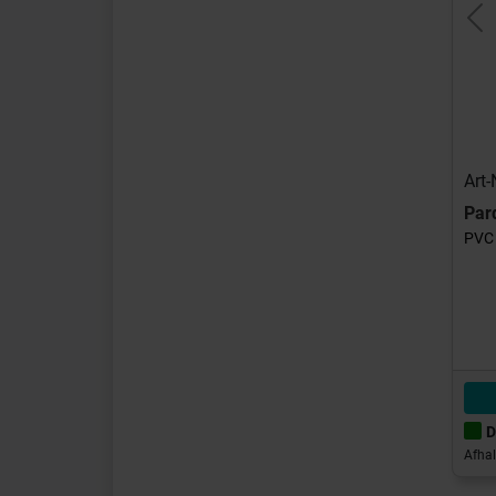
240 mm
(14)
Pr
250 mm
(10)
300 mm
(5)
305 mm
(7)
310 mm
(8)
405 mm
(5)
457 mm
(39)
Art
457,2 mm
(3)
Par
470 mm
(6)
PVC 
914 mm
(12)
930 mm
(4)
D
Afhal