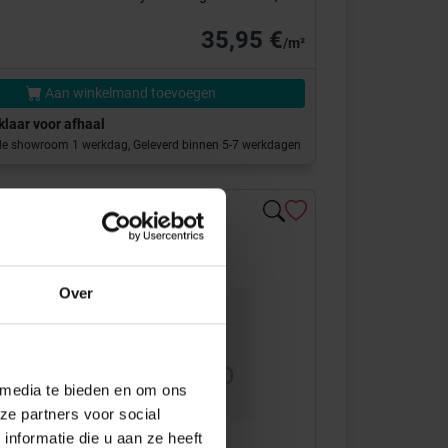
35,95 €
/m²
Aan winkelmand toevoegen
 klaar voor afhaal
 de showroom 1 werkdag, Geleverd binnen 5-7 werkdagen
Over
 media te bieden en om ons
ze partners voor social
nformatie die u aan ze heeft