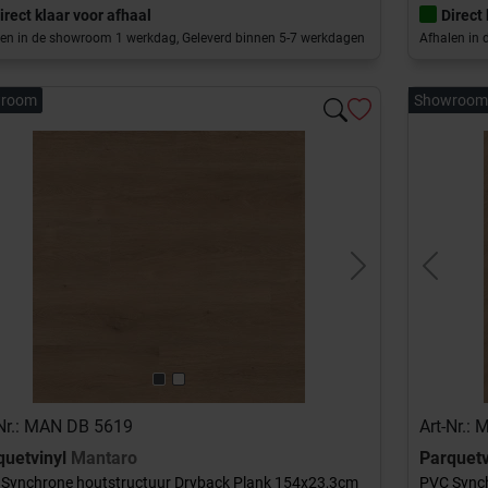
irect klaar voor afhaal
Direct
en in de showroom 1 werkdag, Geleverd binnen 5-7 werkdagen
Afhalen in
room
Showroom
evious
Next
Previou
-Nr.: MAN DB 5619
Art-Nr.:
quetvinyl
Mantaro
Parquetv
Synchrone houtstructuur Dryback Plank 154x23,3cm
PVC Synch