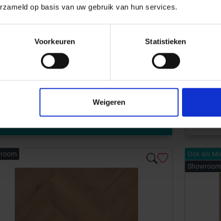
erzameld op basis van uw gebruik van hun services.
Art-Nr.:
500 m² sanitair showroom
Bekende a-merken
Parquetv
Voorkeuren
Statistieken
eer dan 70 badkamer opstellingen
PVC Synch
rvaren verkoop adviseurs
D planner
Meer informatie
Weigeren
Direct
Afhalen in
room
Ook als Mo
Showroom