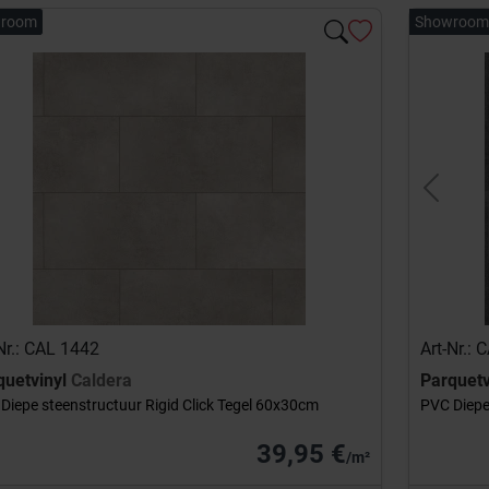
room
Showroom
Previou
Nr.: CAL 1442
Art-Nr.:
quetvinyl
Caldera
Parquetv
Diepe steenstructuur Rigid Click Tegel 60x30cm
PVC Diepe
39,95 €
/m²