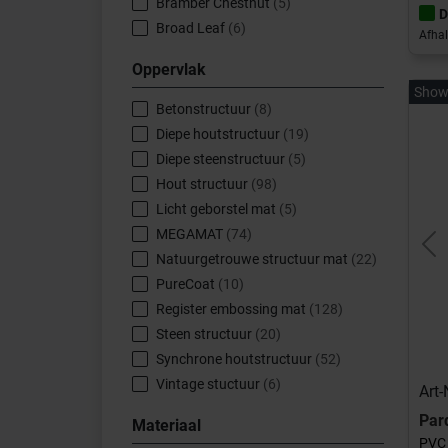
Bramber Chestnut
(5)
D
Broad Leaf
(6)
Afhal
Caldera
(13)
Oppervlak
Cervo
(8)
Show
Colton
(6)
Betonstructuur
(8)
Fonteyn
(6)
Diepe houtstructuur
(19)
Futuro
(20)
Diepe steenstructuur
(5)
Hongaarse Punt
(2)
Hout structuur
(98)
Ivalo
(6)
Licht geborstel mat
(5)
Landhuis Click
(8)
MEGAMAT
(74)
Landhuis
(8)
Pr
Natuurgetrouwe structuur mat
(22)
Mantaro Herringbone
(10)
PureCoat
(10)
Mantaro
(10)
Register embossing mat
(128)
Monastro
(14)
Steen structuur
(20)
Nakuru Herringbone
(4)
Synchrone houtstructuur
(52)
Nakuru
(6)
Vintage stuctuur
(6)
Art
Natuur Click
(7)
Par
Materiaal
Natuur
(13)
PVC 