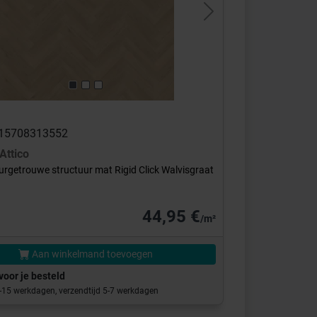
s
Next
 215708313552
Attico
rgetrouwe structuur mat Rigid Click Walvisgraat
44,95 €
/m²
Aan winkelmand toevoegen
voor je besteld
0-15 werkdagen, verzendtijd 5-7 werkdagen