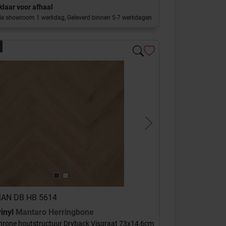
 klaar voor afhaal
 de showroom 1 werkdag, Geleverd binnen 5-7 werkdagen
s
Next
 MAN DB HB 5614
inyl
Mantaro Herringbone
rone houtstructuur Dryback Visgraat 73x14,6cm