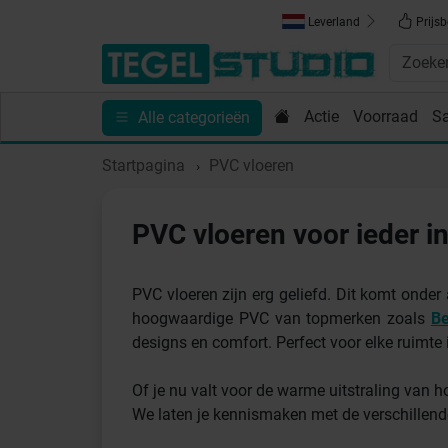
Leverland
Prijsb
Actie
Voorraad
S
Alle categorieën
Toebehoren
Sanitair
Tips en Inspiratie
Show
Startpagina
PVC vloeren
PVC vloeren voor ieder in
PVC vloeren zijn erg geliefd. Dit komt onder a
hoogwaardige PVC van topmerken zoals
Be
designs en comfort. Perfect voor elke ruimte 
Of je nu valt voor de warme uitstraling van h
We laten je kennismaken met de verschillende 