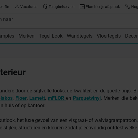
elofte
Vacatures
Terugbelservice
Plan hier je afspraak
Nog 
amples
Merken
Tegel Look
Wandtegels
Vloertegels
Decor
room
terieur
ndere door de sitjlvolle looks, de kwaliteit en de goede prijs. Bi
lakos
,
Floer
,
Lamett
,
mFLOR
en
Parquetvinyl
. Merken die be
in huis of op kantoor.
outlook, het luxe gevoel van een visgraat- of walvisgraatpatroon,
stijlen, structuren en kleuren zodat je eenvoudig ontdekt welke vl