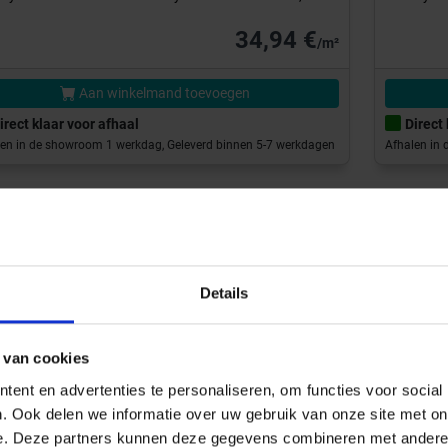
34,94 €
/m²
Aan winkelmand toevoegen
irect klaar voor afhaal
Direct
en in de showroom 1 werkdag, Geleverd binnen 5-7 werkdagen
Afhalen in
Showroom
NITAIR
or de jarenlange ervaring van onze
ewerkers ben je bij Tegelstudio.nl ook aan het
Details
iste adres voor sanitair van de bekende A-
ken. Het klinkt misschien een beetje gek; een
elwebshop die ook sanitair verkoopt, maar daar
 van cookies
gt nu precies onze kracht. Door de grote
ent en advertenties te personaliseren, om functies voor social
ewijding, het enthousiasme en de ambitie van
. Ook delen we informatie over uw gebruik van onze site met on
e medewerkers, krijg jij als klant het juiste
e. Deze partners kunnen deze gegevens combineren met andere i
ies en de daarbij behorende producten te zien.