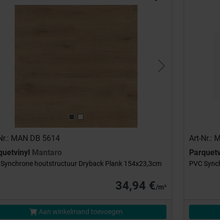
evious
Next
-Nr.: MAN DB 5614
Art-Nr.:
quetvinyl
Mantaro
Parquetv
Synchrone houtstructuur Dryback Plank 154x23,3cm
PVC Synch
34,94 €
/m²
Aan winkelmand toevoegen