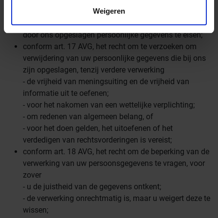
Weigeren
conform art. 16 AVG, hebt u het recht om de
onmiddellijke verbetering van onjuiste of volledige
door ons opgeslagen persoonlijke gegevens te eisen;
conform art. 17 AVG, het recht om te verzoeken om
verwijdering van uw persoonlijke gegevens die bij ons
zijn opgeslagen, tenzij verdere verwerking
- de vrijheid van meningsuiting en de vrijheid van
informatie uit te oefenen;
- voor het nakomen van een wettelijke verplichting;
- om redenen van algemeen belang, of
- voor het doen gelden, het uitoefenen of het
verdedigen van rechtsvorderingen is vereist;
conform art. 18 AVG, het recht om de beperking van de
verwerking van uw persoonsgegevens te vragen, voor
zover
- u de juistheid van de gegevens ontkent;
- de verwerking onrechtmatig is, maar u weigert deze te
wissen;