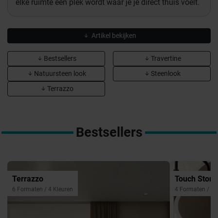
elke ruimte een plek wordt waar je je direct thuis voelt.
Artikel bekijken
Bestsellers
Travertine
Natuursteen look
Steenlook
Terrazzo
Bestsellers
Terrazzo
Touch Ston
6 Formaten / 4 Kleuren
4 Formaten / 3 