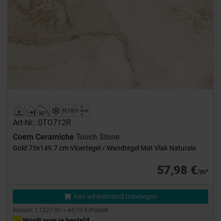
Art-Nr.: 0TO712R
Coem Ceramiche
Touch Stone
Gold 75x149.7 cm Vloertegel / Wandtegel Mat Vlak Naturale
57,98 €
/m²
Aan winkelmand toevoegen
Inhoud: 1,1227 m² = 65,10 €/Pakket
Wordt voor je besteld