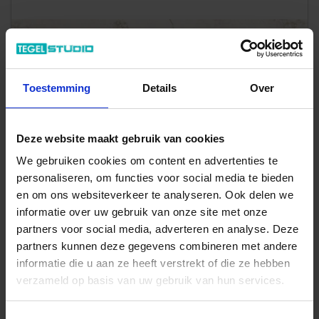
Toestemming
Details
Over
Deze website maakt gebruik van cookies
We gebruiken cookies om content en advertenties te
personaliseren, om functies voor social media te bieden
en om ons websiteverkeer te analyseren. Ook delen we
informatie over uw gebruik van onze site met onze
Art-Nr.: 0TO363R
partners voor social media, adverteren en analyse. Deze
Coem Ceramiche
Touch Stone
partners kunnen deze gegevens combineren met andere
Grey 30.2x60.4 cm Vloertegel / Wandtegel Mat Vlak Naturale
informatie die u aan ze heeft verstrekt of die ze hebben
verzameld op basis van uw gebruik van hun services.
35,21 €
/m²