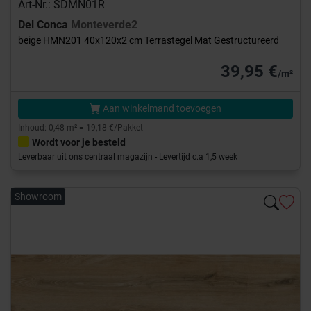
Art-Nr.: SDMN01R
Del Conca
Monteverde2
beige HMN201 40x120x2 cm Terrastegel Mat Gestructureerd
39,95 €
/m²
Aan winkelmand toevoegen
Inhoud: 0,48 m² = 19,18 €/Pakket
Wordt voor je besteld
Leverbaar uit ons centraal magazijn - Levertijd c.a 1,5 week
Showroom