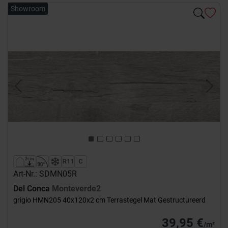
Showroom
Previous
Next
Art-Nr.: SDMN05R
Del Conca
Monteverde2
grigio HMN205 40x120x2 cm Terrastegel Mat Gestructureerd
39,95 €
/m²