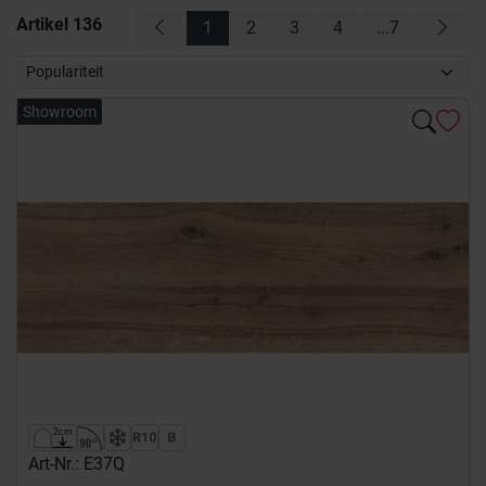
Artikel
136
1
2
3
4
...7
Showroom
Art-Nr.: E37Q