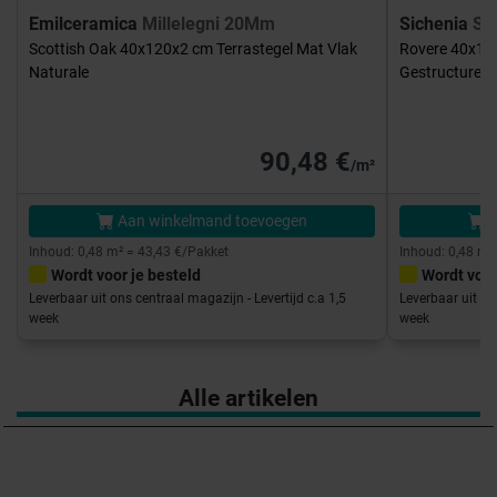
Emilceramica
Millelegni 20Mm
Sichenia
Sil
Scottish Oak 40x120x2 cm Terrastegel Mat Vlak
Rovere 40x12
Naturale
Gestructureer
90,48 €
/m²
Aan winkelmand toevoegen
A
Inhoud: 0,48 m² = 43,43 €/Pakket
Inhoud: 0,48 m²
Wordt voor je besteld
Wordt voor
Leverbaar uit ons centraal magazijn - Levertijd c.a 1,5
Leverbaar uit on
week
week
Alle artikelen