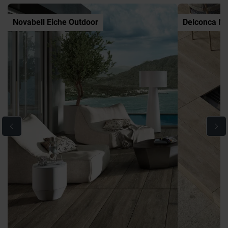
Novabell Eiche Outdoor
Delconca M