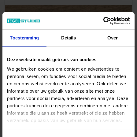
Toestemming
Details
Over
Deze website maakt gebruik van cookies
We gebruiken cookies om content en advertenties te
personaliseren, om functies voor social media te bieden
Art-Nr.: M7FR
en om ons websiteverkeer te analyseren. Ook delen we
Marazzi
Vero20
informatie over uw gebruik van onze site met onze
Rovere 40x120x2 cm Terrastegel Mat Gestructureerd Naturale
partners voor social media, adverteren en analyse. Deze
partners kunnen deze gegevens combineren met andere
49,95 €
/m²
informatie die u aan ze heeft verstrekt of die ze hebben
47,94 €
verzameld op basis van uw gebruik van hun services.
Vanaf 23.04 m²
/m²
Aan winkelmand toevoegen