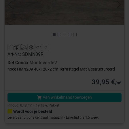
Previous
Next
Art-Nr.: SDMN09R
Del Conca
Monteverde2
noce HMN209 40x120x2 cm Terrastegel Mat Gestructureerd
39,95 €
/m²
Aan winkelmand toevoegen
Inhoud: 0,48 m² = 19,18 €/Pakket
Wordt voor je besteld
Leverbaar uit ons centraal magazijn - Levertijd c.a 1,5 week