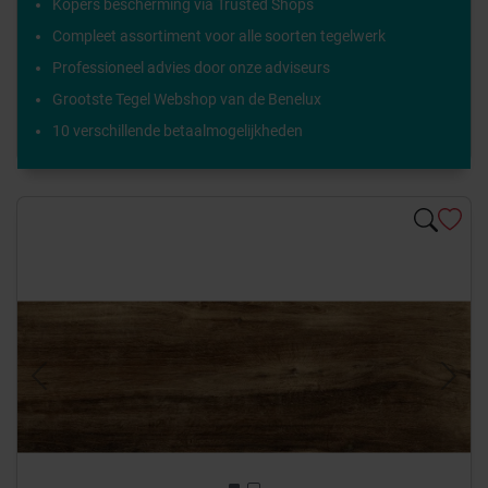
Kopers bescherming via Trusted Shops
Compleet assortiment voor alle soorten tegelwerk
Professioneel advies door onze adviseurs
Grootste Tegel Webshop van de Benelux
10 verschillende betaalmogelijkheden
Previous
Next