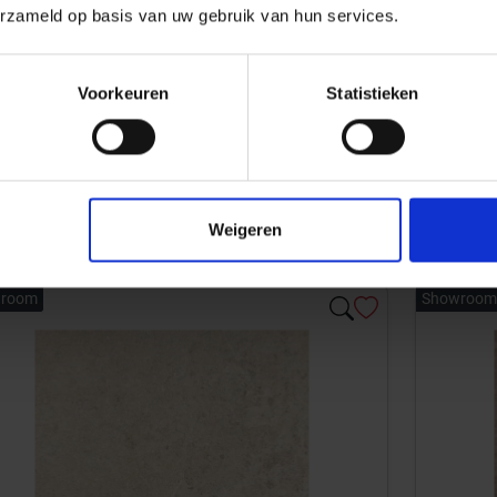
NovaBel
rvaren verkoop adviseurs
erzameld op basis van uw gebruik van hun services.
Gravel 10
D planner
Naturale
Voorkeuren
Statistieken
Meer informatie
Inhoud: 1 m
Wordt 
Weigeren
Levertijd 1
room
Showroom