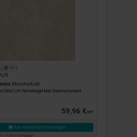
ENJ5
amica
Muschelkalk
x100x2 cm Terrastegel Mat Gestructureerd
59,96 €
/m²
Aan winkelmand toevoegen
² = 119,91 €/Pakket