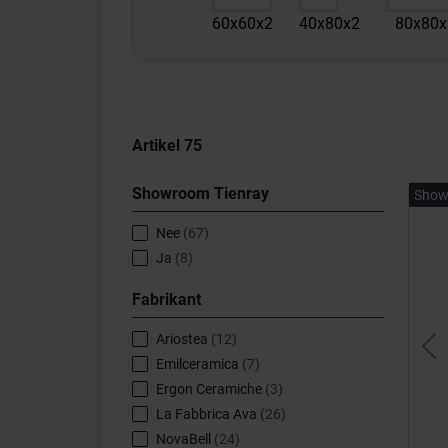
60x60x2
40x80x2
80x80x
Artikel
75
Showroom Tienray
Show
Nee
(67)
Ja
(8)
Fabrikant
Ariostea
(12)
Pr
Emilceramica
(7)
Ergon Ceramiche
(3)
La Fabbrica Ava
(26)
NovaBell
(24)