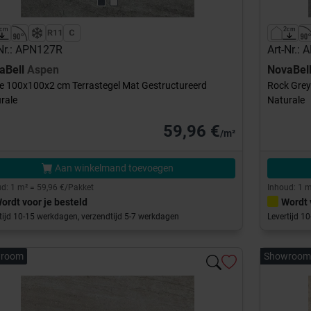
-Nr.: APN127R
Art-Nr.:
aBell
Aspen
NovaBel
e 100x100x2 cm Terrastegel Mat Gestructureerd
Rock Grey
rale
Naturale
59,96 €
/m²
Aan winkelmand toevoegen
d: 1 m² = 59,96 €/Pakket
Inhoud: 1 m
ordt voor je besteld
Wordt 
tijd 10-15 werkdagen, verzendtijd 5-7 werkdagen
Levertijd 1
room
Showroom