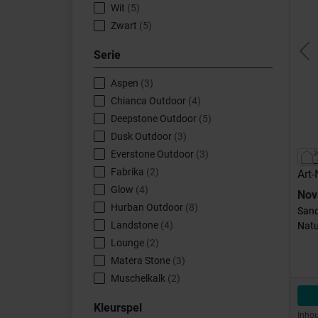
Wit
(5)
Zwart
(5)
Serie
Pr
Aspen
(3)
Chianca Outdoor
(4)
Deepstone Outdoor
(5)
Dusk Outdoor
(3)
Everstone Outdoor
(3)
Fabrika
(2)
Art
Glow
(4)
Nov
Hurban Outdoor
(8)
Sand
Landstone
(4)
Natu
Lounge
(2)
Matera Stone
(3)
Muschelkalk
(2)
Next CM2 Outdoor
(4)
Kleurspel
Pierres Des Chateaux Outdoor
(5)
Inhou