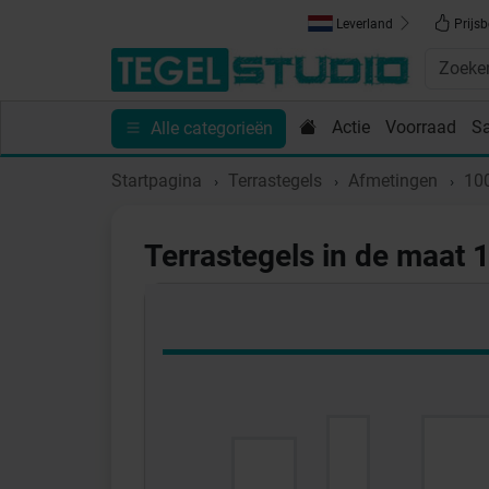
Leverland
Prijsb
Actie
Voorraad
S
Alle categorieën
Toebehoren
Sanitair
Tips en Inspiratie
Show
Startpagina
Terrastegels
Afmetingen
10
Terrastegels in de maat