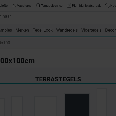
elofte
Vacatures
Terugbelservice
Plan hier je afspraak
Nog 
amples
Merken
Tegel Look
Wandtegels
Vloertegels
Decor
room
0x100
 100x100cm
TERRASTEGELS