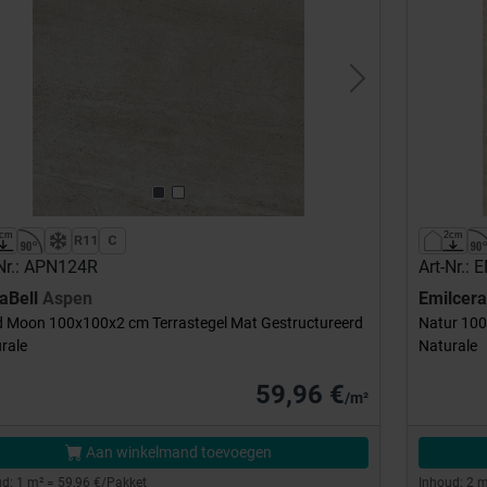
evious
Next
-Nr.: APN124R
Art-Nr.: 
aBell
Aspen
Emilcer
 Moon 100x100x2 cm Terrastegel Mat Gestructureerd
Natur 100
rale
Naturale
59,96 €
/m²
Aan winkelmand toevoegen
d: 1 m² = 59,96 €/Pakket
Inhoud: 2 m