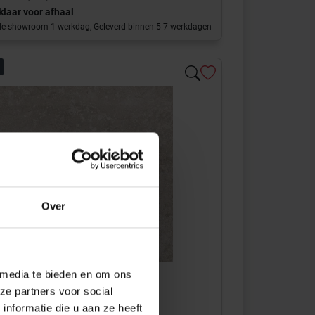
 klaar voor afhaal
 de showroom 1 werkdag, Geleverd binnen 5-7 werkdagen
Over
 media te bieden en om ons
ze partners voor social
 LST121R
nformatie die u aan ze heeft