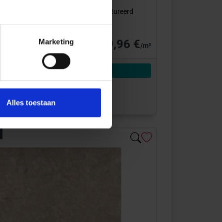
l
Landstone
0x100x2 cm Terrastegel Mat Gestructureerd
59,96 €
Marketing
/m²
Aan winkelmand toevoegen
² = 59,96 €/Pakket
voor je besteld
Alles toestaan
0-15 werkdagen, verzendtijd 5-7 werkdagen