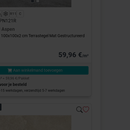
 APN121R
l
Aspen
 100x100x2 cm Terrastegel Mat Gestructureerd
59,96 €
/m²
Aan winkelmand toevoegen
² = 59,96 €/Pakket
voor je besteld
0-15 werkdagen, verzendtijd 5-7 werkdagen