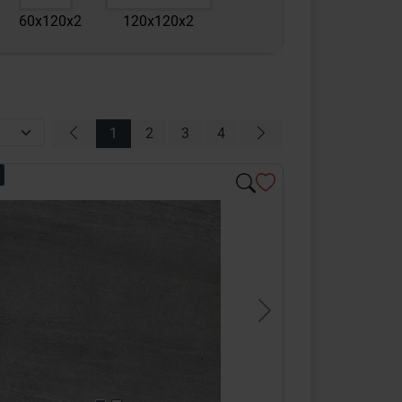
60x120x2
120x120x2
1
2
3
4
s
Next