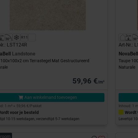
-Nr.: LST124R
Art-Nr.:
aBell
Landstone
NovaBel
 100x100x2 cm Terrastegel Mat Gestructureerd
Taupe 100
rale
Naturale
59,96 €
/m²
Aan winkelmand toevoegen
d: 1 m² = 59,96 €/Pakket
Inhoud: 1 m
ordt voor je besteld
Wordt 
tijd 10-15 werkdagen, verzendtijd 5-7 werkdagen
Levertijd 1
room