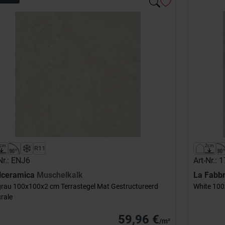
Nr.: ENJ6
Art-Nr.: 
lceramica
Muschelkalk
La Fabb
grau 100x100x2 cm Terrastegel Mat Gestructureerd
White 100
rale
59,96 €
/m²