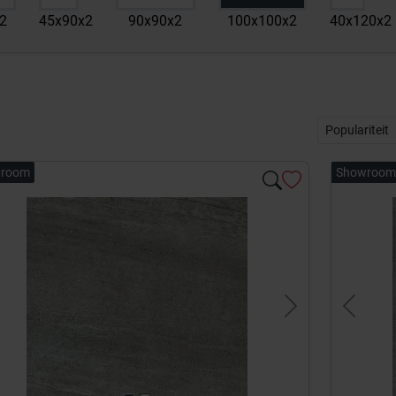
2
45x90x2
90x90x2
100x100x2
40x120x2
room
Showroom
evious
Next
Previou