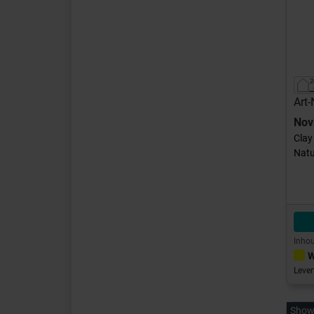
Art
Nov
Clay
Natu
Inhou
W
Lever
Show