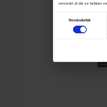
E
verstrekt of die ze hebben v
3
Toestemmingsselectie
Noodzakelijk
Show