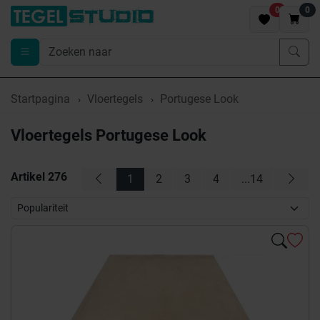
0
0
Startpagina
Vloertegels
Portugese Look
Vloertegels Portugese Look
Artikel
276
1
2
3
4
...14