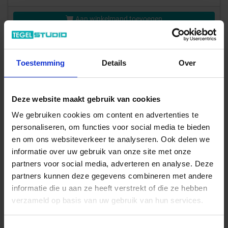
Aan winkelmand toevoegen
Inhoud: 1,16 m² = 41,70 €/Pakket
Wordt voor je besteld
Levertijd 10-15 werkdagen, verzendtijd 5-7 werkdagen
Toestemming
Details
Over
ONZE PLUSPUNTEN
Deze website maakt gebruik van cookies
Meer dan 10.000 artikelen online verkrijgbaar
We gebruiken cookies om content en advertenties te
Meer dan 2500 m² showroom
personaliseren, om functies voor social media te bieden
Showtuin met vele soorten tegels
en om ons websiteverkeer te analyseren. Ook delen we
informatie over uw gebruik van onze site met onze
Monster service met cashback
partners voor social media, adverteren en analyse. Deze
Bepaal zelf je leverdatum
partners kunnen deze gegevens combineren met andere
Bestel – Check
informatie die u aan ze heeft verstrekt of die ze hebben
Reserveren & afhalen
verzameld op basis van uw gebruik van hun services.
Ruim 100 artikelen direct leverbaar
Kopers bescherming via Trusted Shops