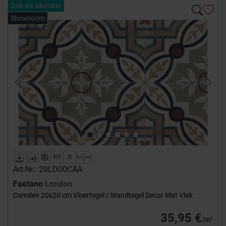
Ook als Monster
Showroom
Previous
Next
Art-Nr.: 20LD00CAA
Faetano
London
Camden 20x20 cm Vloertegel / Wandtegel Decor Mat Vlak
35,95 €
/m²