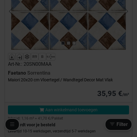
Previous
Next
Art-Nr.: 20SN00MAA
Faetano
Sorrentina
Maiori 20x20 cm Vloertegel / Wandtegel Decor Mat Vlak
35,95 €
/m²
Aan winkelmand toevoegen
Inhoud: 1,16 m² = 41,70 €/Pakket
Filter
Wordt voor je besteld
Levertijd 10-15 werkdagen, verzendtijd 5-7 werkdagen