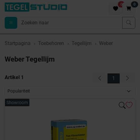
0
0
Startpagina
Toebehoren
Tegellijm
Weber
Weber Tegellijm
Artikel
1
1
Showroom