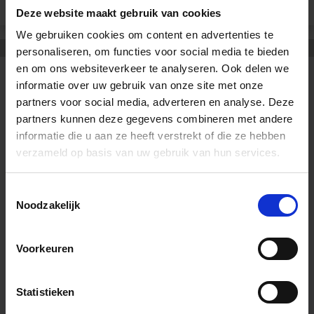
1
Deze website maakt gebruik van cookies
We gebruiken cookies om content en advertenties te
personaliseren, om functies voor social media te bieden
en om ons websiteverkeer te analyseren. Ook delen we
informatie over uw gebruik van onze site met onze
CONTACT
OPENINGSTIJDEN
partners voor social media, adverteren en analyse. Deze
Tegelstudio
Dinsdag t/m Vrijdag:
partners kunnen deze gegevens combineren met andere
Nederland, Limburg
09:00 tot 18:00 uur
informatie die u aan ze heeft verstrekt of die ze hebben
Spoorstraat 61
verzameld op basis van uw gebruik van hun services.
5865 AG Tienray
Zaterdag:
10:00 tot 15:00 uur
Toestemmingsselectie
+31 (0) 478 - 69 11 63
Noodzakelijk
info@tegelstudio.nl
Zondag:
Gesloten
Voorkeuren
KvK-nummer: 13035969
BTW-nummer:
NL803455562B01
Statistieken