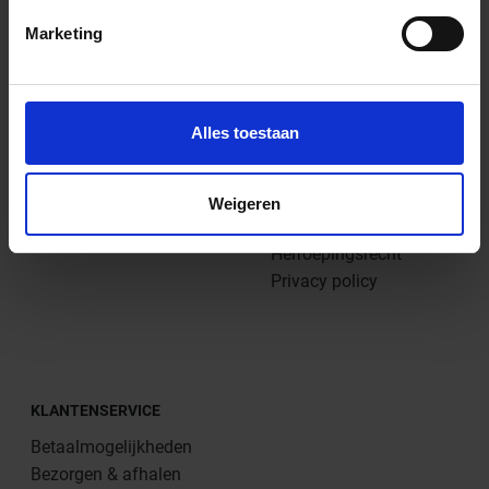
Marketing
SOORTEN TEGELS
BEDRIJF
Vloertegels
Vacatures
Alles toestaan
Wandtegels
Contact
Decortegels
Plan hier je afspraak
Terrastegels
Bedrijfsgegevens
Weigeren
XXL tegels
Algemene voorwaarden
Herroepingsrecht
Privacy policy
KLANTENSERVICE
Betaalmogelijkheden
Bezorgen & afhalen