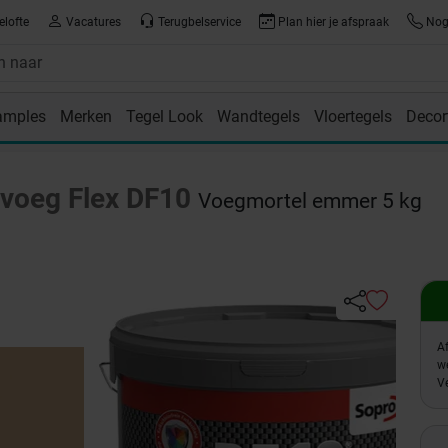
elofte
Vacatures
Terugbelservice
Plan hier je afspraak
Nog 
amples
Merken
Tegel Look
Wandtegels
Vloertegels
Decor
room
voeg Flex DF10
Voegmortel emmer 5 kg
A
w
Ve