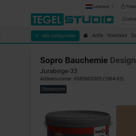
Leverland
Prijsb
Actie
Voorraad
S
Alle categorieën
Toebehoren
Sanitair
Tips en Inspiratie
Show
Sopro Bauchemie
Design
Jurabeige-33
Artikelnummer: 6SB5603305 (1064-05)
Showroom