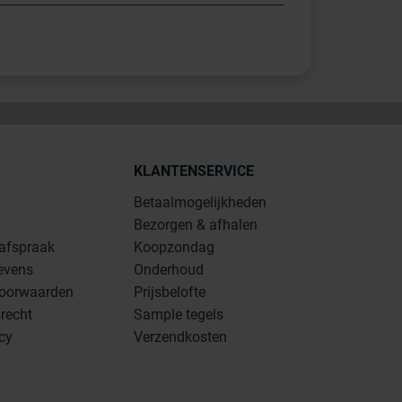
KLANTENSERVICE
Betaalmogelijkheden
Bezorgen & afhalen
 afspraak
Koopzondag
evens
Onderhoud
oorwaarden
Prijsbelofte
recht
Sample tegels
icy
Verzendkosten