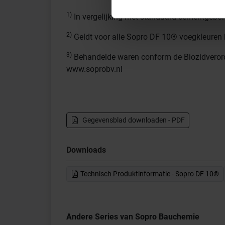
1)
In vergelijking met standaard cementgebon
2)
Geldt voor alle Sopro DF 10® voegkleuren 
3)
Behandelde waren conform de Biozidverorden
www.soprobv.nl
Gegevensblad downloaden - PDF
Downloads
Technisch Produktinformatie - Sopro DF 10®
Andere Series van Sopro Bauchemie