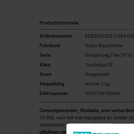
Productinformatie
Artikelnummer
6SB5603305 (1064-05
Fabrikant
Sopro Bauchemie
Serie
Designvoeg Flex DF10
Kleur
Jurabeige-33
Soort
Voegmortel
Verpakking
emmer 5 kg
EAN nummer
4005734106406
Cementgebonden, flexibele, snel verharden
13 888, voor het met kleurglans en zonder slu
natuursteen.
De verhoogde bescherming teg
uitblijven van kalksluier zorgen voor een 