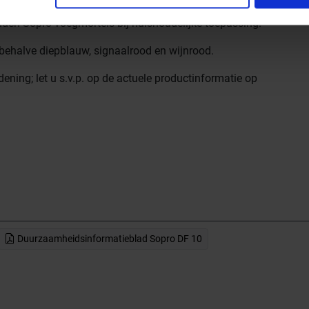
den Sopro voegmortels bij huishoudelijke toepassing.
behalve diepblauw, signaalrood en wijnrood.
ing; let u s.v.p. op de actuele productinformatie op
Duurzaamheidsinformatieblad Sopro DF 10