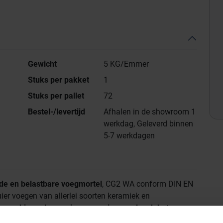
)
Gewicht
5 KG/Emmer
Stuks per pakket
1
Stuks per pallet
72
Bestel-/levertijd
Afhalen in de showroom 1
werkdag, Geleverd binnen
5-7 werkdagen
de en belastbare voegmortel
, CG2 WA conform DIN EN
ier voegen van allerlei soorten keramiek en
en schimmels en micro-organismen alsook het
langdurend, kleurglanzend voegbeeld
binnen- en