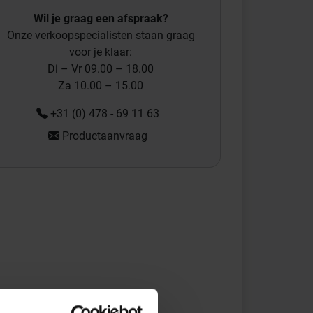
Wil je graag een afspraak?
Onze verkoopspecialisten staan graag
voor je klaar:
Di – Vr 09.00 – 18.00
Za 10.00 – 15.00
+31 (0) 478 - 69 11 63
Productaanvraag