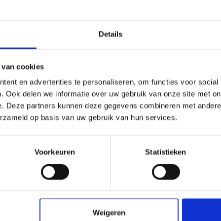
met vocht belast worden. Het ingebouwde pareleffect en
- en vuilwerende voegen en antibacteriële
nshuis, in zwembaden en voor het voegen van dunne
Details
r vloeren met vloerverwarming
steen, glasmozaïek en Aggloplatten
 van cookies
ent en advertenties te personaliseren, om functies voor social
. Ook delen we informatie over uw gebruik van onze site met on
e. Deze partners kunnen deze gegevens combineren met andere i
®
rglans door de OPZ
-Technologie
erzameld op basis van uw gebruik van hun services.
erend
1)
einigingsmiddelen
3)
s en micro-organismen
Voorkeuren
Statistieken
r belastbaar
 DIN EN 13 888
n zilver
Nr. 1907/2006, aanhangsel XVII
Weigeren
2)
 8