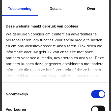
In het winkelmandje
Toestemming
Details
Over
Deze website maakt gebruik van cookies
We gebruiken cookies om content en advertenties te
personaliseren, om functies voor social media te bieden
en om ons websiteverkeer te analyseren. Ook delen we
informatie over uw gebruik van onze site met onze
partners voor social media, adverteren en analyse. Deze
Wil je graag een afspraak?
partners kunnen deze gegevens combineren met andere
Onze verkoopspecialisten staan graag voor je klaar:
informatie die u aan ze heeft verstrekt of die ze hebben
Di – Vr 09.00 – 18.00
verzameld op basis van uw gebruik van hun services.
Za 10.00 – 15.00
Toestemmingsselectie
+31 (0) 478 - 69 11 63
Productaanvraag
Noodzakelijk
Downloads
Voorkeuren