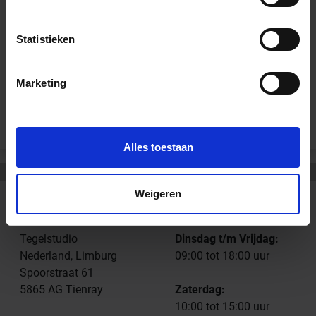
Technisch Produktinformatie - Sopro Middel/Dikbed
Statistieken
Marketing
Andere Series van Sopro Bauchemie
Alles toestaan
Weigeren
CONTACT
OPENINGSTIJDEN
Tegelstudio
Dinsdag t/m Vrijdag:
Nederland, Limburg
09:00 tot 18:00 uur
Spoorstraat 61
5865 AG Tienray
Zaterdag:
10:00 tot 15:00 uur