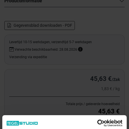
Productinformatie
Gegevensblad downloaden - PDF
Levertijd 10-15 werkdagen, verzendtijd 5-7 werkdagen
Verwachte beschikbaarheid: 28.08.2026
Verzending via expeditie
45,63 €
/Zak
1,83 € / kg
Totale prijs / geleverde hoeveelheid
45,63 €
Zak