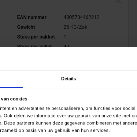
EAN nummer
4005734462212
Gewicht
25 KG/Zak
Stuks per pakket
1
Stuks per pallet
40
Bestel-/levertijd
Levertijd 10-15 werkdagen,
verzendtijd 5-7 werkdagen
Details
tvlakmortel met hoog standvermogen voor het
an oppervlakken van beton, stuc, metselwerk en
 van cookies
ent en advertenties te personaliseren, om functies voor social
ten met zand (0 –2 mm of 0– 4 mm) en cement in
. Ook delen we informatie over uw gebruik van onze site met on
e. Deze partners kunnen deze gegevens combineren met andere i
erzameld op basis van uw gebruik van hun services.