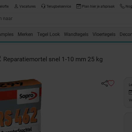
elofte
Vacatures
Terugbelservice
Plan hier je afspraak
Nog 
amples
Merken
Tegel Look
Wandtegels
Vloertegels
Decor
room
2
Reparatiemortel snel 1-10 mm 25 kg
L
Ve