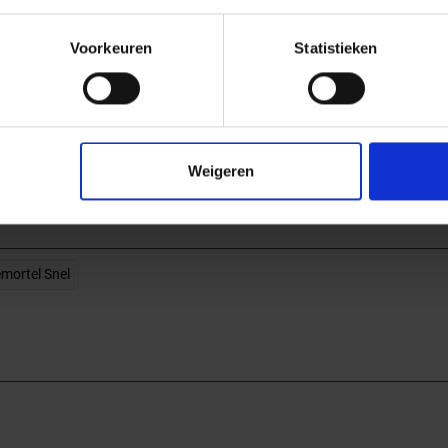
Voorkeuren
Statistieken
. 1907/2006, aanhangsel XVII
Weigeren
mortel Snel