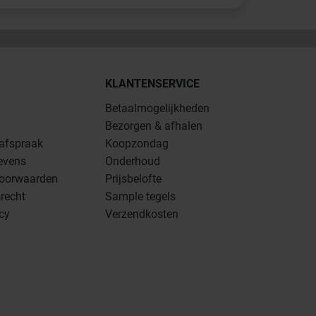
KLANTENSERVICE
Betaalmogelijkheden
Bezorgen & afhalen
 afspraak
Koopzondag
evens
Onderhoud
oorwaarden
Prijsbelofte
recht
Sample tegels
icy
Verzendkosten