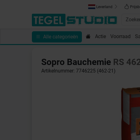
Leverland
Prijsb
Actie
Voorraad
S
Alle categorieën
Toebehoren
Sanitair
Tips en Inspiratie
Show
Sopro Bauchemie
RS 46
Artikelnummer: 7746225 (462-21)