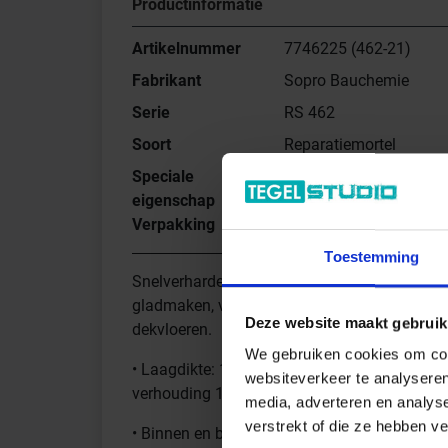
Productinformatie
Artikelnummer
7746225 (462-21)
Fabrikant
Sopro Bauchemie
Serie
RS 462
Soort
Reparatiemortel
Speciale
snel 1-10 mm
eigenschap
Verpakking
25 kg
Toestemming
Snelverhardende, grijze, cementgebonden ui
gladmaken, vullen, uitvlakken en repareren v
Deze website maakt gebruik
dekvloeren.
We gebruiken cookies om cont
• Laagdikte: 1–10 mm, voor grotere laagdik
websiteverkeer te analyseren
verhouding 1 : 1 : 1 rekbaar.
media, adverteren en analys
verstrekt of die ze hebben v
• Binnen en buiten, vloer, wand en plafond