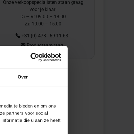
Onze verkoopspecialisten staan graag
voor je klaar:
Di – Vr 09.00 – 18.00
Za 10.00 – 15.00
+31 (0) 478 - 69 11 63
Productaanvraag
Over
 media te bieden en om ons
ze partners voor social
nformatie die u aan ze heeft