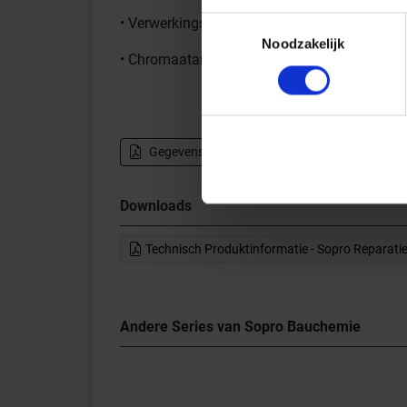
• Verwerkingstijd: ca. 30 minuten
Toestemmingsselectie
Noodzakelijk
• Chromaatarm conform verordening (EG) Nr
Gegevensblad downloaden - PDF
Downloads
Technisch Produktinformatie - Sopro Reparatie
Andere Series van Sopro Bauchemie