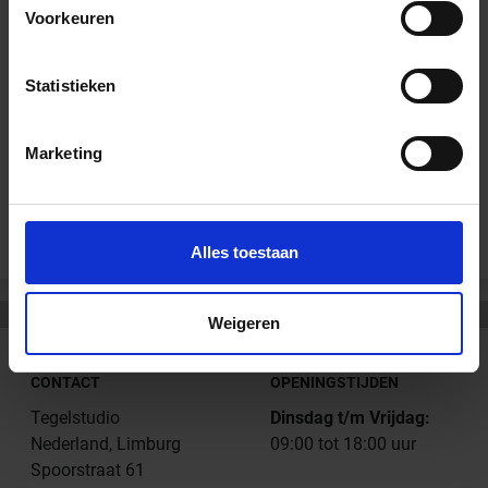
Downloads
Voorkeuren
Technisch Produktinformatie - Sopro Sanitair Siliconen
Statistieken
Prestatieverklaring - Sopro Sanitair Siliconen
Marketing
Andere Series van Sopro Bauchemie
Alles toestaan
Weigeren
CONTACT
OPENINGSTIJDEN
Tegelstudio
Dinsdag t/m Vrijdag:
Nederland, Limburg
09:00 tot 18:00 uur
Spoorstraat 61