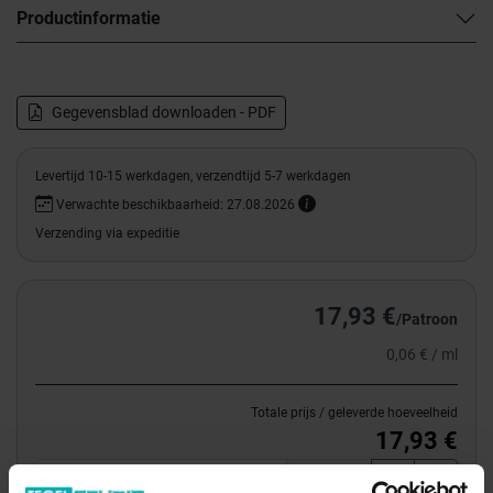
Productinformatie
Gegevensblad downloaden - PDF
Levertijd 10-15 werkdagen, verzendtijd 5-7 werkdagen
Verwachte beschikbaarheid: 27.08.2026
Verzending via expeditie
17,93 €
/Patroon
0,06 € / ml
Totale prijs / geleverde hoeveelheid
17,93 €
Patroon