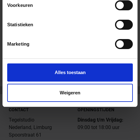
Downloads
Voorkeuren
Technisch Produktinformatie - Sopro Sanitair Siliconen
Statistieken
Prestatieverklaring - Sopro Sanitair Siliconen
Marketing
Andere Series van Sopro Bauchemie
Alles toestaan
Weigeren
CONTACT
OPENINGSTIJDEN
Tegelstudio
Dinsdag t/m Vrijdag:
Nederland, Limburg
09:00 tot 18:00 uur
Spoorstraat 61