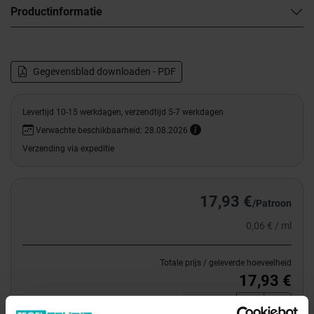
Productinformatie
Gegevensblad downloaden - PDF
Levertijd 10-15 werkdagen, verzendtijd 5-7 werkdagen
Verwachte beschikbaarheid: 28.08.2026
Verzending via expeditie
17,93 €
/Patroon
0,06 € / ml
Totale prijs / geleverde hoeveelheid
17,93 €
Patroon