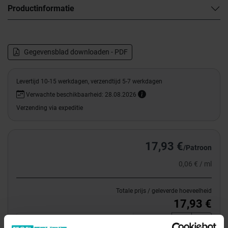
Productinformatie
Gegevensblad downloaden - PDF
Levertijd 10-15 werkdagen, verzendtijd 5-7 werkdagen
Verwachte beschikbaarheid: 28.08.2026
Verzending via expeditie
17,93 €
/Patroon
0,06 € / ml
Totale prijs / geleverde hoeveelheid
17,93 €
Patroon