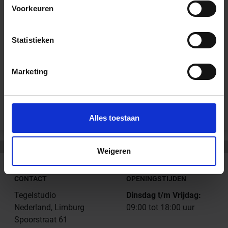
Downloads
Voorkeuren
Technisch Produktinformatie - Sopro Sanitair Siliconen
Statistieken
Prestatieverklaring - Sopro Sanitair Siliconen
Marketing
Andere Series van Sopro Bauchemie
Alles toestaan
Weigeren
CONTACT
OPENINGSTIJDEN
Tegelstudio
Dinsdag t/m Vrijdag:
Nederland, Limburg
09:00 tot 18:00 uur
Spoorstraat 61