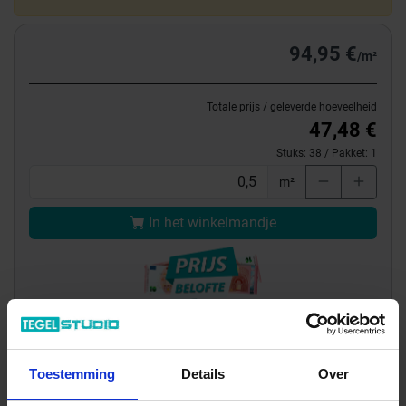
94,95 €
/m²
Totale prijs / geleverde hoeveelheid
47,48 €
Stuks:
38
/ Pakket:
1
m²
In het winkelmandje
Toestemming
Details
Over