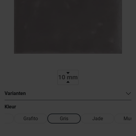
Varianten
Kleur
g
Grafito
Gris
Jade
Musg