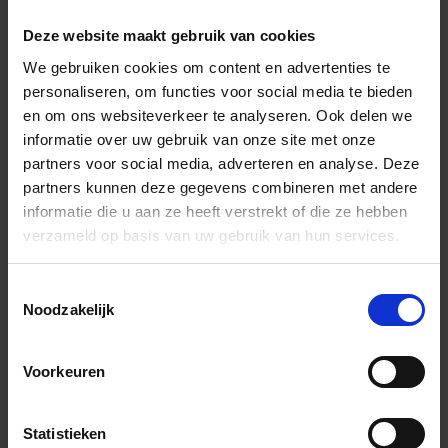
Wil je graag een afspraak?
Deze website maakt gebruik van cookies
Onze verkoopspecialisten staan graag voor je klaar:
We gebruiken cookies om content en advertenties te
Di – Vr 09.00 – 18.00
personaliseren, om functies voor social media te bieden
Za 10.00 – 15.00
en om ons websiteverkeer te analyseren. Ook delen we
informatie over uw gebruik van onze site met onze
+31 (0) 478 - 69 11 63
Productaanvraag
partners voor social media, adverteren en analyse. Deze
partners kunnen deze gegevens combineren met andere
informatie die u aan ze heeft verstrekt of die ze hebben
Andere Series van La Porta
verzameld op basis van uw gebruik van hun services.
Toestemmingsselectie
Bijpassende afwerklijsten en hoeken
Noodzakelijk
Voorkeuren
Statistieken