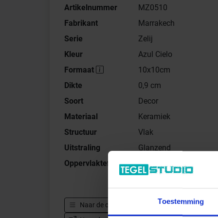
Artikelnummer
MZ0510
Fabrikant
Marrakech
Serie
Zelij
Kleur
Azul Cielo
Formaat
10x10cm
Dikte
0,9 cm
Soort
Decor
Materiaal
Keramiek
Structuur
Vlak
Uitstraling
Glanzend
Oppervlaktefinish
Lucido
Toestemming
Naar de complete serie
Marrakech Zelij
A