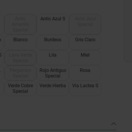
Antic
Antic Azul S
Antic Azul
Amarillo
Special
Special
o
Blanco
Burdeos
Gris Claro
S
Lava Verde
Lila
Miel
Special
.
Pergamon
Rojo Antiguo
Rosa
Special
Special
Verde Cobre
Verde Hierba
Via Lactea S
Special