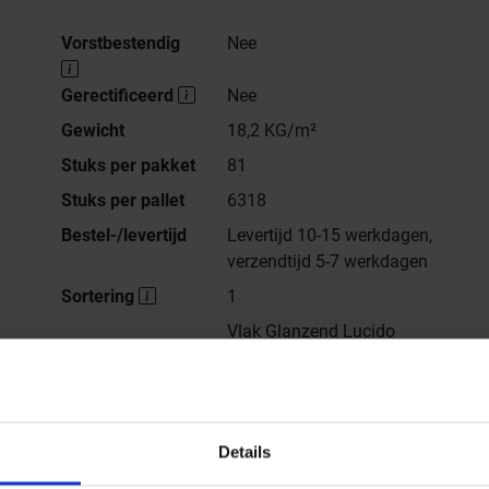
Vorstbestendig
Nee
Gerectificeerd
Nee
Gewicht
18,2 KG/m²
Stuks per pakket
81
Stuks per pallet
6318
Bestel-/levertijd
Levertijd 10-15 werkdagen,
verzendtijd 5-7 werkdagen
Sortering
1
Vlak Glanzend Lucido
Details
lle series van
Marrakech
Marrakech Zelij - Catalogus