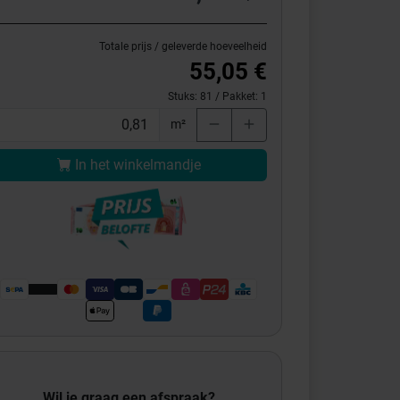
Totale prijs / geleverde hoeveelheid
55,05 €
Stuks:
81
/ Pakket:
1
m²
In het winkelmandje
Wil je graag een afspraak?