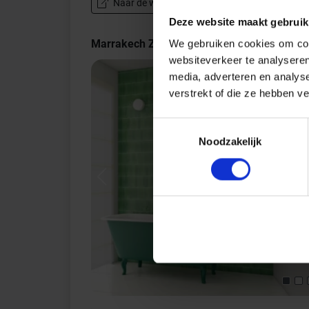
Naar de website van de fabrikant Marrakech Ze
Deze website maakt gebruik
Marrakech Zelij Indrukken
We gebruiken cookies om cont
websiteverkeer te analyseren
media, adverteren en analys
verstrekt of die ze hebben v
Toestemmingsselectie
Noodzakelijk
Previous