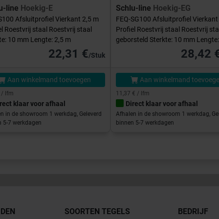
u-line
Hoekig-E
Schlu-line
Hoekig-EG
100 Afsluitprofiel Vierkant 2,5 m
FEQ-SG100 Afsluitprofiel Vierkant
el Roestvrij staal Roestvrij staal
Profiel Roestvrij staal Roestvrij sta
te: 10 mm Lengte: 2,5 m
geborsteld Sterkte: 10 mm Lengte:
22,31 €
28,42 
/Stuk
Aan winkelmand toevoegen
Aan winkelmand toevoeg
 / lfm
11,37 € / lfm
rect klaar voor afhaal
Direct klaar voor afhaal
en in de showroom 1 werkdag, Geleverd
Afhalen in de showroom 1 werkdag, Ge
n 5-7 werkdagen
binnen 5-7 werkdagen
JDEN
SOORTEN TEGELS
BEDRIJF