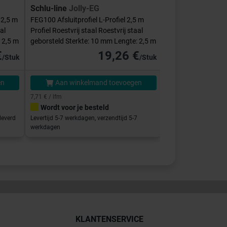
Schlu-line
Jolly-EG
Schlu-line
Hoek
 2,5 m
FEG100 Afsluitprofiel L-Profiel 2,5 m
E-FEQ-S100 Binnen
al
Profiel Roestvrij staal Roestvrij staal
Vierkant Roestvrij s
 2,5 m
geborsteld Sterkte: 10 mm Lengte: 2,5 m
Sterkte: 10 mm
€
19,26 €
/Stuk
/Stuk
en
Aan winkelmand toevoegen
Aan winke
7,71 € / lfm
Wordt voor je besteld
Direct klaar vo
leverd
Levertijd 5-7 werkdagen, verzendtijd 5-7
Afhalen in de showro
werkdagen
binnen 5-7 werkdage
KLANTENSERVICE