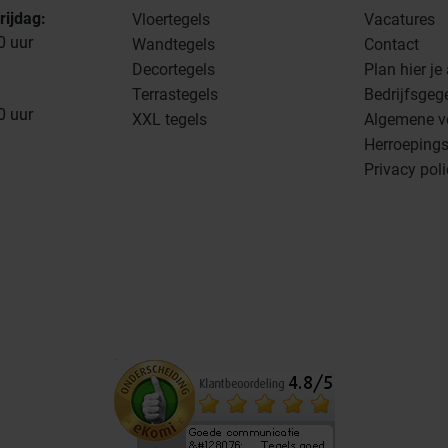
rijdag:
Vloertegels
Vacatures
0 uur
Wandtegels
Contact
Decortegels
Plan hier je
Terrastegels
Bedrijfsgeg
0 uur
XXL tegels
Algemene v
Herroepings
Privacy pol