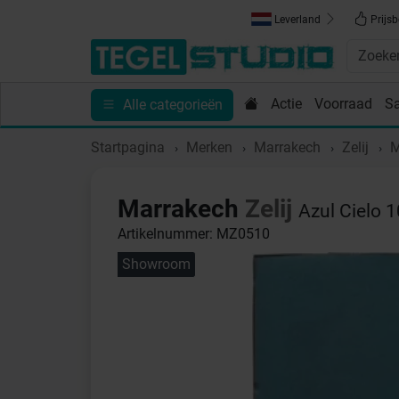
Leverland
Prijsb
Actie
Voorraad
S
Alle categorieën
Toebehoren
Sanitair
Tips en Inspiratie
Show
Startpagina
Merken
Marrakech
Zelij
M
Marrakech
Zelij
Azul Cielo 
Artikelnummer: MZ0510
Showroom