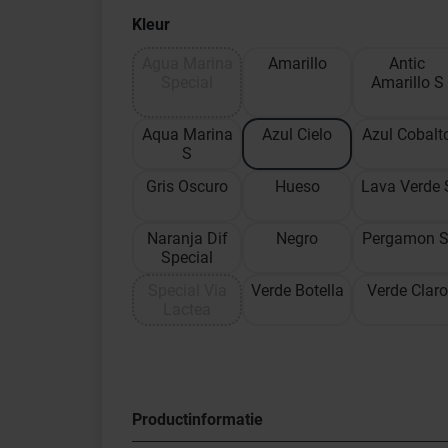
Kleur
Agua Marina
Amarillo
Antic
Special
Amarillo S
Aqua Marina
Azul Cielo
Azul Cobalt
S
Gris Oscuro
Hueso
Lava Verde 
Naranja Dif
Negro
Pergamon S
Special
Special Via
Verde Botella
Verde Claro
Lactea
Productinformatie