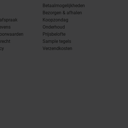
Betaalmogelijkheden
Bezorgen & afhalen
 afspraak
Koopzondag
evens
Onderhoud
oorwaarden
Prijsbelofte
recht
Sample tegels
icy
Verzendkosten