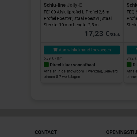
Schlu-line
Jolly-E
Schl
FE100 Afsluitprofiel L-Profiel 2,5 m
FEQ-S
Profiel Roestvrij staal Roestvrij staal
Profi
Sterkte: 10 mm Lengte: 2,5 m
Sterk
17,23 €
/Stuk
Aan winkelmand toevoegen
6,89 € / lfm
8,92 €
Direct klaar voor afhaal
Di
Afhalen in de showroom 1 werkdag, Geleverd
Afhal
binnen 5-7 werkdagen
binne
CONTACT
OPENINGSTI