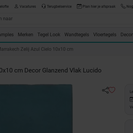
elofte
Vacatures
Terugbelservice
Plan hier je afspraak
Nog 
amples
Merken
Tegel Look
Wandtegels
Vloertegels
Decor
room
arrakech Zelij Azul Cielo 10x10 cm
10x10 cm Decor Glanzend Vlak Lucido
L
Ve