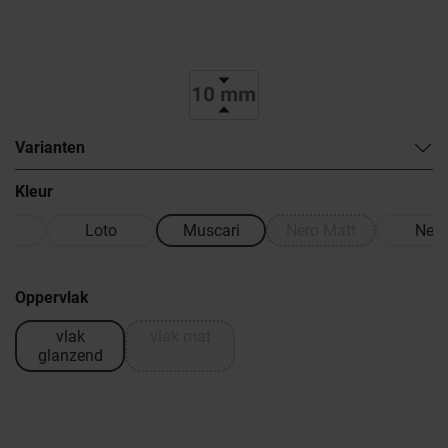
Varianten
Kleur
s
Loto
Muscari
Nero Matt
Nero
Oppervlak
vlak
vlak mat
glanzend