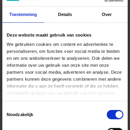
+31 (0) 478 - 69 11 63
Productaanvraag
Toestemming
Details
Over
Tonalite Hashi Indrukken
Deze website maakt gebruik van cookies
We gebruiken cookies om content en advertenties te
personaliseren, om functies voor social media te bieden
en om ons websiteverkeer te analyseren. Ook delen we
informatie over uw gebruik van onze site met onze
partners voor social media, adverteren en analyse. Deze
Previous
Nex
partners kunnen deze gegevens combineren met andere
informatie die u aan ze heeft verstrekt of die ze hebben
verzameld op basis van uw gebruik van hun services.
Toestemmingsselectie
Andere Series van Tonalite
Noodzakelijk