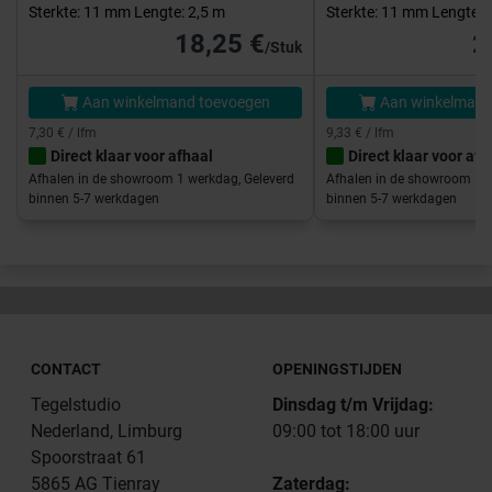
Sterkte: 11 mm Lengte: 2,5 m
Sterkte: 11 mm Lengte: 
18,25 €
2
/Stuk
Aan winkelmand toevoegen
Aan winkelmand
7,30 € / lfm
9,33 € / lfm
Direct klaar voor afhaal
Direct klaar voor afh
Afhalen in de showroom 1 werkdag, Geleverd
Afhalen in de showroom 1 w
binnen 5-7 werkdagen
binnen 5-7 werkdagen
CONTACT
OPENINGSTIJDEN
Tegelstudio
Dinsdag t/m Vrijdag:
Nederland, Limburg
09:00 tot 18:00 uur
Spoorstraat 61
5865 AG Tienray
Zaterdag: