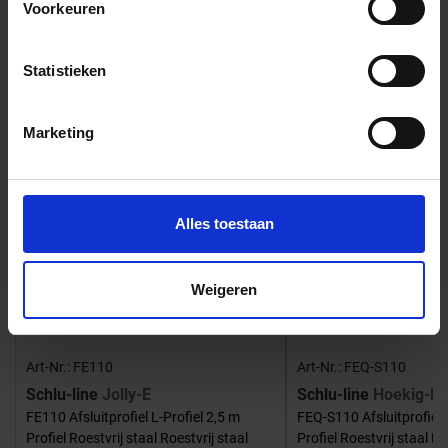
Voorkeuren
Bijpassende afwerklijsten en hoeken
Statistieken
Marketing
Alles toestaan
Weigeren
Art-Nr.: FE110
Art-Nr.: FEQ-S110
Schlu-line
Jolly-E
Schlu-line
Hoekig-E
FE110 Afsluitprofiel L-Profiel 2,5 m
FEQ-S110 Afsluitprofiel 
Profiel Roestvrij staal Roestvrij staal
Profiel Roestvrij staal Ro