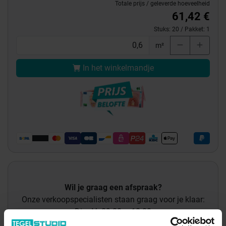
Totale prijs / geleverde hoeveelheid
61,42 €
Stuks:
20
/ Pakket:
1
m²
In het winkelmandje
Wil je graag een afspraak?
Onze verkoopspecialisten staan graag voor je klaar:
Di – Vr 09.00 – 18.00
Za 10.00 – 15.00