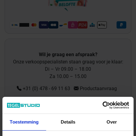
Wil je graag een afspraak?
Onze verkoopspecialisten staan graag voor je klaar:
Di – Vr 09.00 – 18.00
Za 10.00 – 15.00
+31 (0) 478 - 69 11 63
Productaanvraag
Tonalite Summery Indrukken
Toestemming
Details
Over