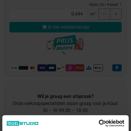
Stuks:
20
/ Pakket:
1
m²
In het winkelmandje
Wil je graag een afspraak?
Onze verkoopspecialisten staan graag voor je klaar:
Di – Vr 09.00 – 18.00
Za 10.00 – 15.00
+31 (0) 478 - 69 11 63
Productaanvraag