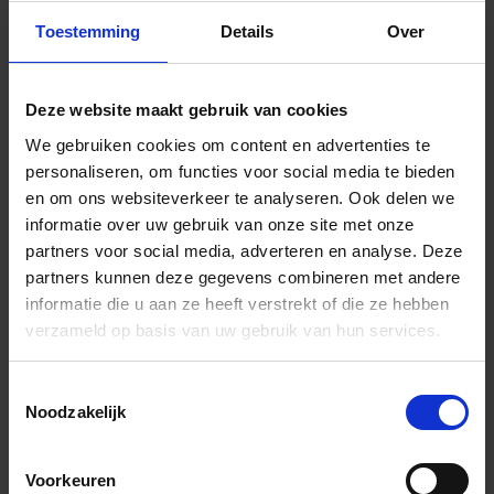
Toestemming
Details
Over
Wow Grace Indrukken
Deze website maakt gebruik van cookies
We gebruiken cookies om content en advertenties te
personaliseren, om functies voor social media te bieden
en om ons websiteverkeer te analyseren. Ook delen we
informatie over uw gebruik van onze site met onze
Previous
Nex
partners voor social media, adverteren en analyse. Deze
partners kunnen deze gegevens combineren met andere
informatie die u aan ze heeft verstrekt of die ze hebben
verzameld op basis van uw gebruik van hun services.
Andere Series van Wow
Toestemmingsselectie
Noodzakelijk
Bijpassende afwerklijsten en hoeken
Voorkeuren