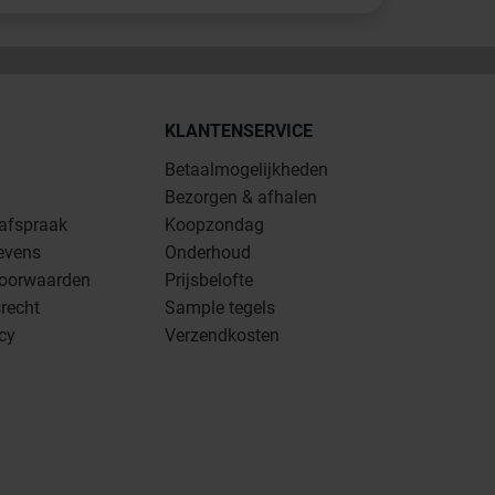
KLANTENSERVICE
Betaalmogelijkheden
Bezorgen & afhalen
 afspraak
Koopzondag
evens
Onderhoud
oorwaarden
Prijsbelofte
recht
Sample tegels
icy
Verzendkosten