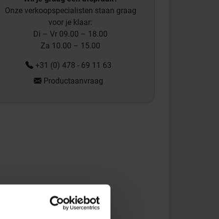
Onze verkoopspecialisten staan graag
voor je klaar:
Di – Vr 09.00 – 18.00
Za 10.00 – 15.00
+31 (0) 478 - 69 11 63
Productaanvraag