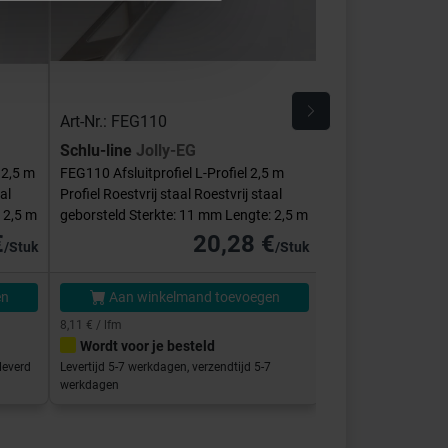
Art-Nr.: FEG110
Art-Nr.: E-FEQ-S
Schlu-line
Jolly-EG
Schlu-line
Hoek
 2,5 m
FEG110 Afsluitprofiel L-Profiel 2,5 m
E-FEQ-S110 Binnen
al
Profiel Roestvrij staal Roestvrij staal
Vierkant Roestvrij s
 2,5 m
geborsteld Sterkte: 11 mm Lengte: 2,5 m
Sterkte: 11 mm
€
20,28 €
/Stuk
/Stuk
en
Aan winkelmand toevoegen
Aan winke
8,11 € / lfm
Wordt voor je besteld
Direct klaar vo
leverd
Levertijd 5-7 werkdagen, verzendtijd 5-7
Afhalen in de showro
werkdagen
binnen 5-7 werkdage