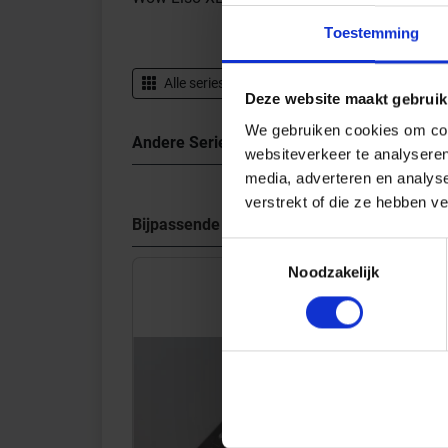
Toestemming
Alle series van
Wow
Gegevensblad down
Deze website maakt gebruik
We gebruiken cookies om cont
Andere Series van Wow
websiteverkeer te analyseren
media, adverteren en analys
verstrekt of die ze hebben v
Bijpassende afwerklijsten en hoeken
Toestemmingsselectie
Noodzakelijk