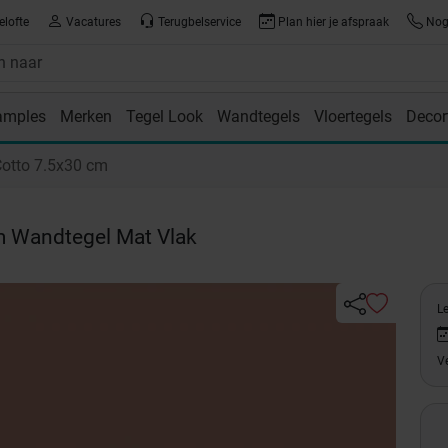
elofte
Vacatures
Terugbelservice
Plan hier je afspraak
Nog 
amples
Merken
Tegel Look
Wandtegels
Vloertegels
Decor
room
otto 7.5x30 cm
m Wandtegel Mat Vlak
L
Ve