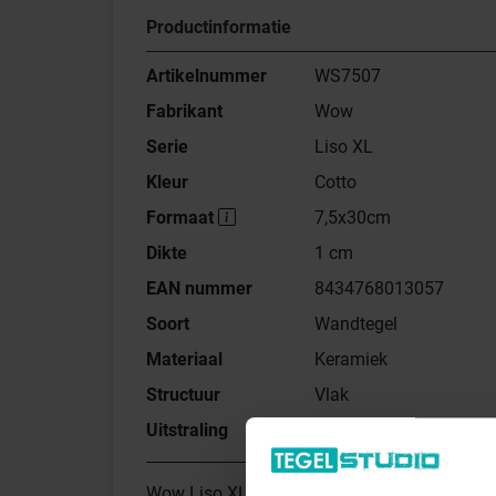
Productinformatie
Artikelnummer
WS7507
Fabrikant
Wow
Serie
Liso XL
Kleur
Cotto
Formaat
7,5x30cm
Dikte
1 cm
EAN nummer
8434768013057
Soort
Wandtegel
Materiaal
Keramiek
Structuur
Vlak
Uitstraling
Mat
Wow Liso XL Wandtegel Cotto 7,5x30