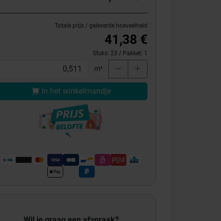
Totale prijs / geleverde hoeveelheid
41,38 €
Stuks:
23
/ Pakket:
1
m²
In het winkelmandje
Wil je graag een afspraak?