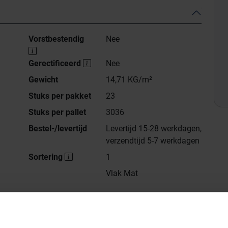
Vorstbestendig
Nee
Gerectificeerd
Nee
Gewicht
14,71 KG/m²
Stuks per pakket
23
Stuks per pallet
3036
Bestel-/levertijd
Levertijd 15-28 werkdagen,
verzendtijd 5-7 werkdagen
Sortering
1
Vlak Mat