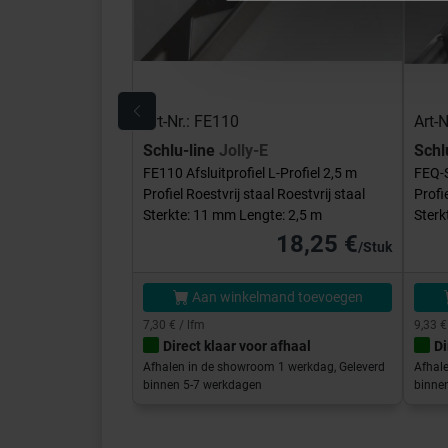
Art-Nr.: FE110
Art-
Schlu-line
Jolly-E
Schl
FE110 Afsluitprofiel L-Profiel 2,5 m
FEQ-S
Profiel Roestvrij staal Roestvrij staal
Profi
Sterkte: 11 mm Lengte: 2,5 m
Sterk
18,25 €
/Stuk
Aan winkelmand toevoegen
7,30 € / lfm
9,33 €
Direct klaar voor afhaal
Di
Afhalen in de showroom 1 werkdag, Geleverd
Afhal
binnen 5-7 werkdagen
binne