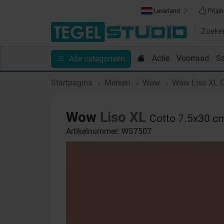
Leverland
Prijsb
Actie
Voorraad
S
Alle categorieën
Toebehoren
Sanitair
Tips en Inspiratie
Show
Startpagina
Merken
Wow
Wow Liso XL C
Wow
Liso XL
Cotto 7.5x30 c
Artikelnummer: WS7507