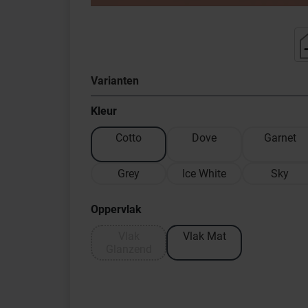
Varianten
Kleur
Cotto
Dove
Garnet
Grey
Ice White
Sky
Oppervlak
Vlak
Vlak Mat
Glanzend