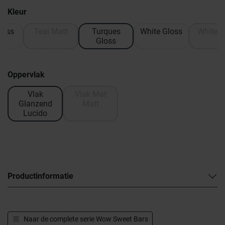
Kleur
loss
Teal Matt
Turques
White Gloss
White M
Gloss
Oppervlak
Vlak
Vlak Mat
Glanzend
Matt
Lucido
Productinformatie
Naar de complete serie
Wow Sweet Bars