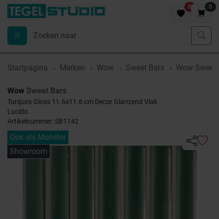
0
0
Startpagina
Merken
Wow
Sweet Bars
Wow Sweet B
Wow
Sweet Bars
Turques Gloss 11.6x11.6 cm Decor Glanzend Vlak
Lucido
Artikelnummer: SB1142
Ook als Monster
Showroom