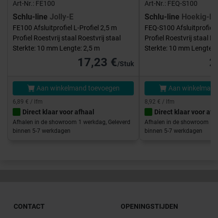
Art-Nr.: FE100
Art-Nr.: FEQ-S100
Schlu-line
Jolly-E
Schlu-line
Hoekig-E
FE100 Afsluitprofiel L-Profiel 2,5 m
FEQ-S100 Afsluitprofiel 
Profiel Roestvrij staal Roestvrij staal
Profiel Roestvrij staal Ro
Sterkte: 10 mm Lengte: 2,5 m
Sterkte: 10 mm Lengte: 
17,23 €
2
/Stuk
Aan winkelmand toevoegen
Aan winkelmand
6,89 € / lfm
8,92 € / lfm
Direct klaar voor afhaal
Direct klaar voor afh
Afhalen in de showroom 1 werkdag, Geleverd
Afhalen in de showroom 1 w
binnen 5-7 werkdagen
binnen 5-7 werkdagen
CONTACT
OPENINGSTIJDEN