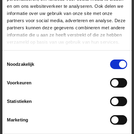
Wil je graag een afspraak?
en om ons websiteverkeer te analyseren. Ook delen we
Onze verkoopspecialisten staan graag voor je klaar:
informatie over uw gebruik van onze site met onze
Di – Vr 09.00 – 18.00
partners voor social media, adverteren en analyse. Deze
Za 10.00 – 15.00
partners kunnen deze gegevens combineren met andere
informatie die u aan ze heeft verstrekt of die ze hebben
+31 (0) 478 - 69 11 63
Productaanvraag
verzameld op basis van uw gebruik van hun services.
Toestemmingsselectie
Wow Sweet Bars Indrukken
Noodzakelijk
Voorkeuren
Statistieken
Previous
Nex
Marketing