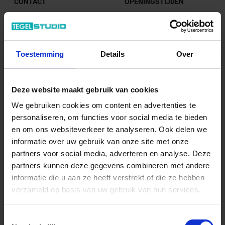
CONTACT
OPENINGSTIJDEN
Tegelstudio
Dinsdag t/m Vrijdag:
Nederland, Limburg
09:00 tot 18:00 uur
Spoorstraat 61
5865 AG Tienray
Zaterdag:
Toestemming
Details
Over
10:00 tot 15:00 uur
+31 (0) 478 - 69 11 63
Deze website maakt gebruik van cookies
info@tegelstudio.nl
Zondag:
Gesloten
We gebruiken cookies om content en advertenties te
KvK-nummer: 13035969
personaliseren, om functies voor social media te bieden
BTW-nummer:
en om ons websiteverkeer te analyseren. Ook delen we
NL803455562B01
informatie over uw gebruik van onze site met onze
partners voor social media, adverteren en analyse. Deze
partners kunnen deze gegevens combineren met andere
informatie die u aan ze heeft verstrekt of die ze hebben
verzameld op basis van uw gebruik van hun services.
SOORTEN TEGELS
BEDRIJF
Vloertegels
Vacatures
Toestemmingsselectie