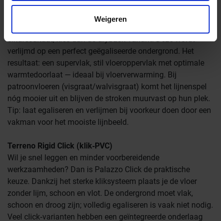
Terreno Dryback (plak‑PVC)
Weigeren
Ga je voor het strakste en meest professionele
eindresultaat, kies dan de dryback‑variant. Deze wordt
verlijmd op een perfect geëgaliseerde ondergrond. Het
resultaat: een supervlak, stil vloeroppervlak met optimale
warmtedoorlaat — ideaal bij vloerverwarming. Bij
patroonvloeren (visgraat/walvisgraat) komt het lijnenspel
nóg mooier uit en blijven de stroken muurvast op hun plek.
Tip: laat egaliseren en verlijmen bij voorkeur doen door een
vakman voor het mooiste lijnbeeld.
Terreno
Rigid Click (klik‑PVC)
Wil je snel leggen en minder voorbereidende
werkzaamheden? Dan is Palazzo Click de praktische
keuze. Dankzij het sterke kliksysteem plaats je de vloer
zonder lijm, schoon en vlot. De ondergrond moet vlak,
schoon en droog zijn; volledig egaliseren is vaak niet nodig.
Veel click‑varianten hebben een geïntegreerde onderlaag