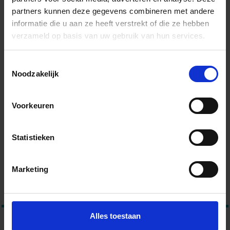
partners kunnen deze gegevens combineren met andere
informatie die u aan ze heeft verstrekt of die ze hebben
verzameld op basis van uw gebruik van hun services.
Art-Nr.: 215962038351
Belakos
Terreno
Toestemmingsselectie
PVC Register embossing mat Dryback Plank 153x25cm
Noodzakelijk
36,95 €
/m²
Voorkeuren
Aan winkelmand toevoegen
Wordt voor je besteld
Statistieken
Levertijd 10-15 werkdagen, verzendtijd 5-7 werkdagen
Marketing
1
Dryback vs Rigid Click
Alles toestaan