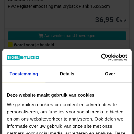
PVC Register embossing mat Dryback Plank 153x25cm
36,95 €
/m²
Aan winkelmand toevoegen
Wordt voor je besteld
Levertijd 10-15 werkdagen, verzendtijd 5-7 werkdagen
Showroom
Toestemming
Details
Over
Deze website maakt gebruik van cookies
We gebruiken cookies om content en advertenties te
personaliseren, om functies voor social media te bieden
Previous
Next
en om ons websiteverkeer te analyseren. Ook delen we
informatie over uw gebruik van onze site met onze
partners voor social media, adverteren en analyse. Deze