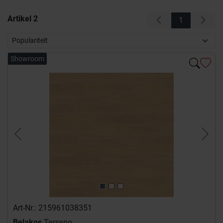
Artikel
2
1
Showroom
Previous
Next
Art-Nr.: 215961038351
Belakos
Terreno