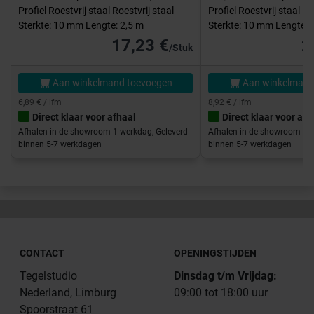
Profiel Roestvrij staal Roestvrij staal
Profiel Roestvrij staal Ro
Sterkte: 10 mm Lengte: 2,5 m
Sterkte: 10 mm Lengte: 
17,23 €
2
/Stuk
Aan winkelmand toevoegen
Aan winkelmand
6,89 € / lfm
8,92 € / lfm
Direct klaar voor afhaal
Direct klaar voor afh
Afhalen in de showroom 1 werkdag, Geleverd
Afhalen in de showroom 1 w
binnen 5-7 werkdagen
binnen 5-7 werkdagen
CONTACT
OPENINGSTIJDEN
Tegelstudio
Dinsdag t/m Vrijdag:
Nederland, Limburg
09:00 tot 18:00 uur
Spoorstraat 61