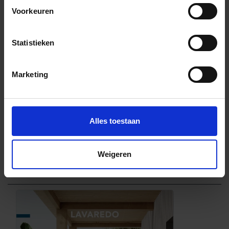
Previous
Nex
Voorkeuren
Statistieken
Marketing
Alles toestaan
Weigeren
Downloads