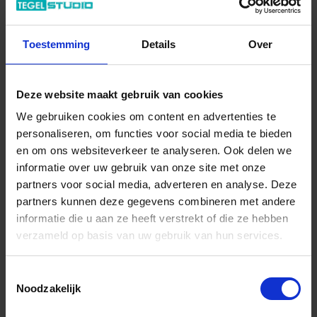
Di – Vr 09.00 – 18.00
Za 10.00 – 15.00
Toestemming
Details
Over
+31 (0) 478 - 69 11 63
Productaanvraag
Deze website maakt gebruik van cookies
Del Conca Lavaredo Indrukken
We gebruiken cookies om content en advertenties te
personaliseren, om functies voor social media te bieden
en om ons websiteverkeer te analyseren. Ook delen we
informatie over uw gebruik van onze site met onze
partners voor social media, adverteren en analyse. Deze
partners kunnen deze gegevens combineren met andere
informatie die u aan ze heeft verstrekt of die ze hebben
verzameld op basis van uw gebruik van hun services.
Toestemmingsselectie
Noodzakelijk