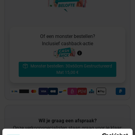
Of een monster bestellen?
Inclusief cashback-actie
Monster bestellen: 30x60cm Gestructureerd
Mat 15,00 €
Wil je graag een afspraak?
Onze verkoopspecialisten staan graag voor je klaar: