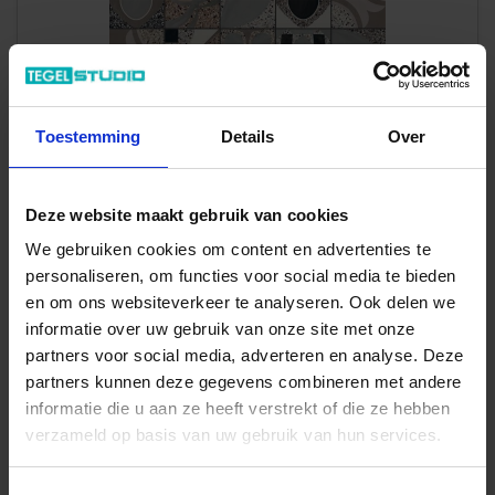
Toestemming
Details
Over
Art-Nr.: 20FR00DIA
Deze website maakt gebruik van cookies
Faetano
Frammenti
Dipinto 20x20 cm Decor Mat Vlak
We gebruiken cookies om content en advertenties te
personaliseren, om functies voor social media te bieden
49,95 €
/m²
en om ons websiteverkeer te analyseren. Ook delen we
informatie over uw gebruik van onze site met onze
partners voor social media, adverteren en analyse. Deze
Aan winkelmand toevoegen
partners kunnen deze gegevens combineren met andere
Inhoud: 1,16 m² = 57,94 €/Pakket
informatie die u aan ze heeft verstrekt of die ze hebben
Wordt voor je besteld
Levertijd 10-15 werkdagen, verzendtijd 5-7 werkdagen
verzameld op basis van uw gebruik van hun services.