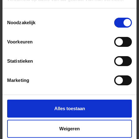
Wil je graag een afspraak?
Onze verkoopspecialisten staan graag voor je klaar:
Toestemmingsselectie
Di – Vr 09.00 – 18.00
Noodzakelijk
Za 10.00 – 15.00
+31 (0) 478 - 69 11 63
Productaanvraag
Voorkeuren
Statistieken
Floer Natuur Indrukken
Marketing
Alles toestaan
Weigeren