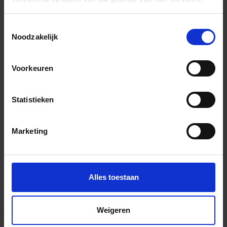
Wil je graag een afspraak?
Onze verkoopspecialisten staan graag voor je klaar:
Toestemmingsselectie
Di – Vr 09.00 – 18.00
Noodzakelijk
Za 10.00 – 15.00
+31 (0) 478 - 69 11 63
Productaanvraag
Voorkeuren
Statistieken
Mflor Authentic Hervik Indrukken
Marketing
Alles toestaan
Weigeren