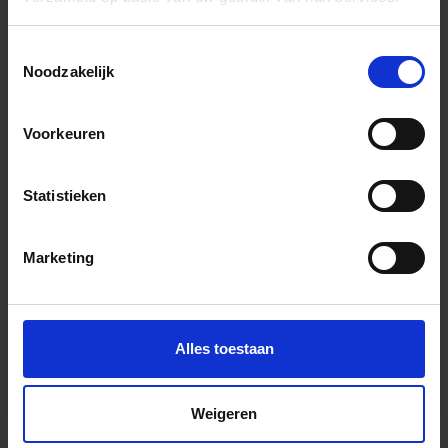
Wil je graag een afspraak?
Onze verkoopspecialisten staan graag voor je klaar:
Toestemmingsselectie
Di – Vr 09.00 – 18.00
Noodzakelijk
Za 10.00 – 15.00
+31 (0) 478 - 69 11 63
Productaanvraag
Voorkeuren
Statistieken
Mflor Authentic Lake Indrukken
Marketing
Alles toestaan
Weigeren