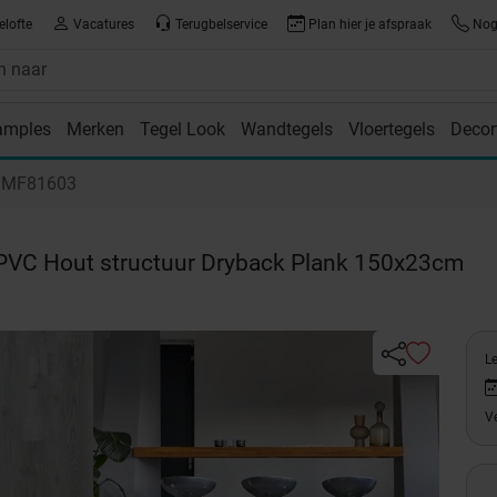
elofte
Vacatures
Terugbelservice
Plan hier je afspraak
Nog 
amples
Merken
Tegel Look
Wandtegels
Vloertegels
Decor
room
r MF81603
PVC Hout structuur Dryback Plank 150x23cm
L
Ve