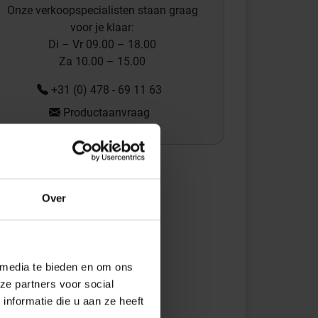
Onze verkoopspecialisten staan graag
voor je klaar:
Di – Vr 09.00 – 18.00
Za 10.00 – 15.00
+31 (0) 478 - 69 11 63
Productaanvraag
Over
 media te bieden en om ons
ze partners voor social
nformatie die u aan ze heeft