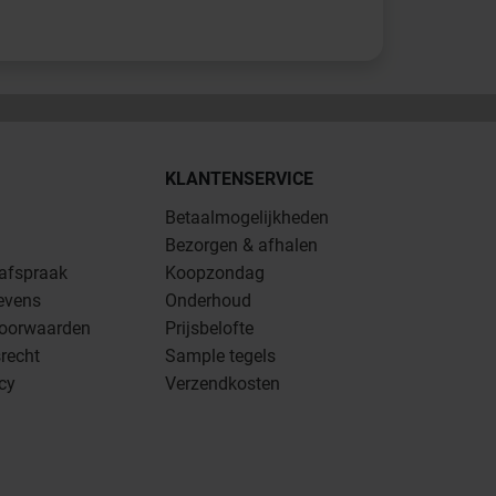
KLANTENSERVICE
Betaalmogelijkheden
Bezorgen & afhalen
 afspraak
Koopzondag
evens
Onderhoud
oorwaarden
Prijsbelofte
recht
Sample tegels
icy
Verzendkosten