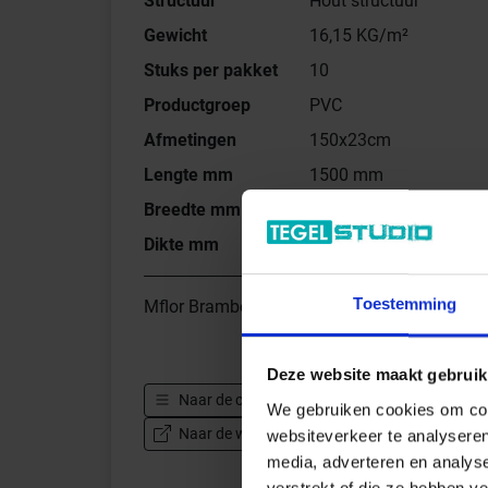
Structuur
Hout structuur
Gewicht
16,15 KG/m²
Stuks per pakket
10
Productgroep
PVC
Afmetingen
150x23cm
Lengte mm
1500 mm
Breedte mm
230 mm
Dikte mm
2.5 mm
Toestemming
Mflor Bramber Chestnut PVC Pippuria Hout 
Deze website maakt gebruik
Naar de complete serie
Mflor Bramber Chestn
We gebruiken cookies om cont
Naar de website van de fabrikant Mflor Bram
websiteverkeer te analyseren
media, adverteren en analys
verstrekt of die ze hebben v