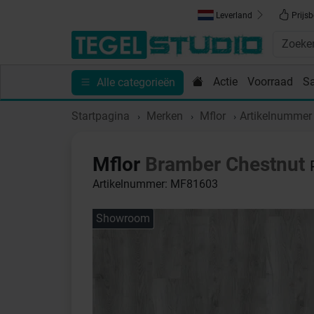
Leverland
Prijsb
Actie
Voorraad
S
Alle categorieën
Toebehoren
Sanitair
Tips en Inspiratie
Show
Startpagina
Merken
Mflor
Artikelnumme
Mflor
Bramber Chestnut
Artikelnummer: MF81603
Showroom