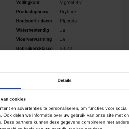
Vellingkant
V-groef 4-v
Productopbouw
Dryback
Houtsoort / decor
Pippuria
Waterbestendig
Ja
Vloerverwarming
Ja
Gebruikersklasse
33, 42
Details
structuur Dryback Plank 150x23cm, Dikte 2.5 mm
 van cookies
ut
Alle series van
Mflor
ent en advertenties te personaliseren, om functies voor social
ber Chestnut
Gegevensblad downloaden - PDF
. Ook delen we informatie over uw gebruik van onze site met on
e. Deze partners kunnen deze gegevens combineren met andere i
erzameld op basis van uw gebruik van hun services.