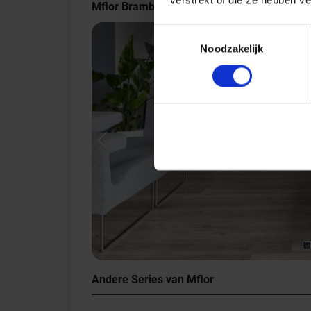
Mflor Bramber Chestnut Indrukken
Toestemmingsselectie
Noodzakelijk
Previous
Andere Series van Mflor