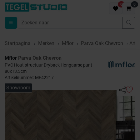
0
0
Startpagina
Merken
Mflor
Parva Oak Chevron
Arti
Mflor
Parva Oak Chevron
PVC Hout structuur Dryback Hongaarse punt
80x13.3cm
Artikelnummer: MF42217
Showroom