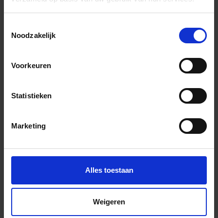
Wil je graag een afspraak?
Onze verkoopspecialisten staan graag voor je klaar:
Toestemmingsselectie
Di – Vr 09.00 – 18.00
Noodzakelijk
Za 10.00 – 15.00
+31 (0) 478 - 69 11 63
Productaanvraag
Voorkeuren
Statistieken
Mflor River Oak XL Indrukken
Marketing
Alles toestaan
Weigeren