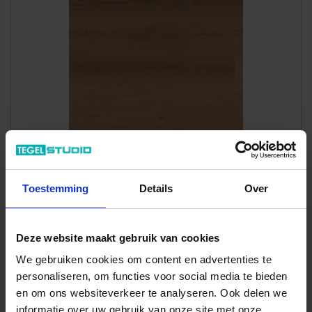
Art-Nr.: NAK 5760 IB
Toestemming
Details
Over
Parquetvinyl
Nakuru
PVC Synchrone houtstructuur Rigid Click Plank 184,2x23cm
Deze website maakt gebruik van cookies
66,50 €
/m²
We gebruiken cookies om content en advertenties te
personaliseren, om functies voor social media te bieden
Aan winkelmand toevoegen
en om ons websiteverkeer te analyseren. Ook delen we
Wordt voor je besteld
informatie over uw gebruik van onze site met onze