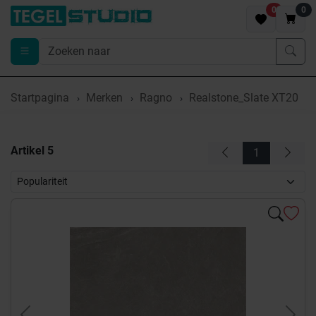
0
0
Startpagina
Merken
Ragno
Realstone_Slate XT20
Artikel
5
1