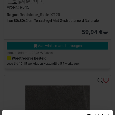
Art-Nr.: R645
Ragno
Realstone_Slate XT20
Iron 80x80x2 cm Terrastegel Mat Gestructureerd Naturale
59,94 €
/m²
Aan winkelmand toevoegen
Inhoud: 0,64 m² = 38,36 €/Pakket
Wordt voor je besteld
Levertijd 10-15 werkdagen, verzendtijd 5-7 werkdagen