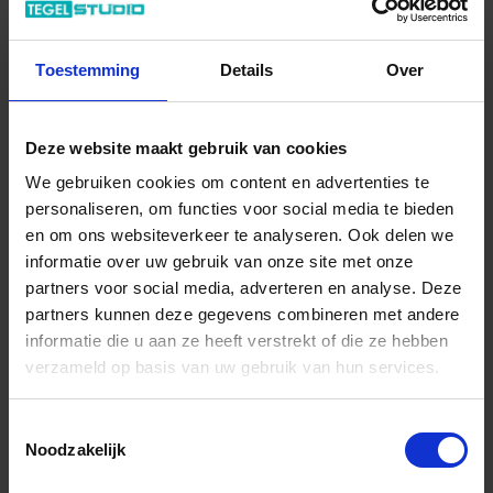
Previous
Next
Toestemming
Details
Over
Deze website maakt gebruik van cookies
We gebruiken cookies om content en advertenties te
Art-Nr.: R648
personaliseren, om functies voor social media te bieden
Ragno
Realstone_Slate XT20
en om ons websiteverkeer te analyseren. Ook delen we
Musk 80x80x2 cm Terrastegel Mat Gestructureerd Naturale
informatie over uw gebruik van onze site met onze
partners voor social media, adverteren en analyse. Deze
59,94 €
/m²
partners kunnen deze gegevens combineren met andere
informatie die u aan ze heeft verstrekt of die ze hebben
Aan winkelmand toevoegen
verzameld op basis van uw gebruik van hun services.
Inhoud: 0,64 m² = 38,36 €/Pakket
Wordt voor je besteld
Toestemmingsselectie
Levertijd 10-15 werkdagen, verzendtijd 5-7 werkdagen
Noodzakelijk