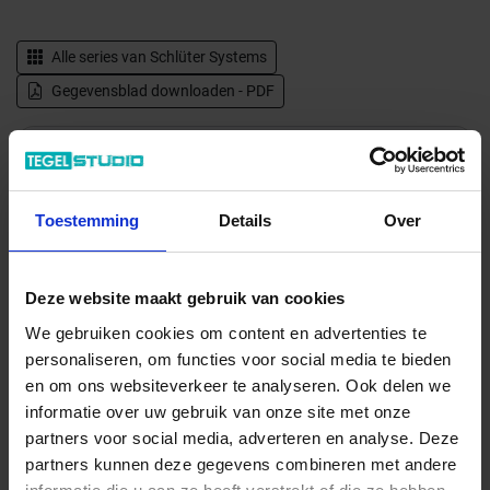
Alle series van
Schlüter Systems
Gegevensblad downloaden - PDF
Levertijd 7-9 werkdagen, verzendtijd 5-7 werkdagen
Verwachte beschikbaarheid: 20.08.2026
Verzending via expeditie
Toestemming
Details
Over
18.04 € /Stuk
Deze website maakt gebruik van cookies
16,40 €
/Stuk
We gebruiken cookies om content en advertenties te
6,56 € / m
personaliseren, om functies voor social media te bieden
en om ons websiteverkeer te analyseren. Ook delen we
informatie over uw gebruik van onze site met onze
Totale prijs / geleverde hoeveelheid
partners voor social media, adverteren en analyse. Deze
16,40 €
partners kunnen deze gegevens combineren met andere
Stuk