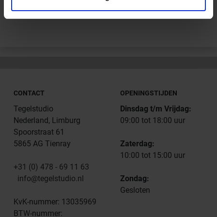
Andere Series van Schlüter Systems
CONTACT
OPENINGSTIJDEN
Tegelstudio
Dinsdag t/m Vrijdag:
Nederland, Limburg
09:00 tot 18:00 uur
Spoorstraat 61
5865 AG Tienray
Zaterdag:
10:00 tot 15:00 uur
+31 (0) 478 - 69 11 63
info@tegelstudio.nl
Zondag:
Gesloten
KvK-nummer: 13035969
BTW-nummer: