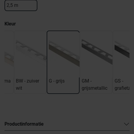
2,5 m
Kleur
ahama
BW - zuiver
G - grijs
GM -
GS -
wit
grijsmetallic
grafietzw
Productinformatie