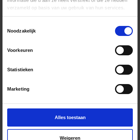
informatie die u aan ze heeft verstrekt of die ze hebben
verzameld op basis van uw gebruik van hun services.
In het winkelmandje
Toestemmingsselectie
Noodzakelijk
Voorkeuren
Statistieken
Wil je graag een afspraak?
Marketing
Onze verkoopspecialisten staan graag voor je klaar:
Di – Vr 09.00 – 18.00
Za 10.00 – 15.00
Alles toestaan
+31 (0) 478 - 69 11 63
Productaanvraag
Weigeren