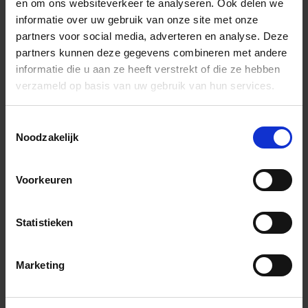
Totale prijs / geleverde hoeveelheid
en om ons websiteverkeer te analyseren. Ook delen we
28,22 €
informatie over uw gebruik van onze site met onze
partners voor social media, adverteren en analyse. Deze
Stuk
partners kunnen deze gegevens combineren met andere
informatie die u aan ze heeft verstrekt of die ze hebben
In het winkelmandje
verzameld op basis van uw gebruik van hun services.
Toestemmingsselectie
Noodzakelijk
Voorkeuren
Statistieken
Wil je graag een afspraak?
Onze verkoopspecialisten staan graag voor je klaar:
Marketing
Di – Vr 09.00 – 18.00
Za 10.00 – 15.00