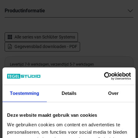
Productinformatie
Alle series van
Schlüter Systems
Gegevensblad downloaden - PDF
Levertijd 7-9 werkdagen, verzendtijd 5-7 werkdagen
Verwachte beschikbaarheid: 20.08.2026
Verzending via expeditie
Toestemming
Details
Over
31.04 € /Stuk
28,22 €
/Stuk
Deze website maakt gebruik van cookies
11,29 € / m
We gebruiken cookies om content en advertenties te
personaliseren, om functies voor social media te bieden