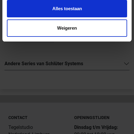
+31 (0) 478 - 69 11 63
Productaanvraag
Alles toestaan
Downloads
Weigeren
Productdatablad 1.1
Andere Series van Schlüter Systems
CONTACT
OPENINGSTIJDEN
Tegelstudio
Dinsdag t/m Vrijdag: