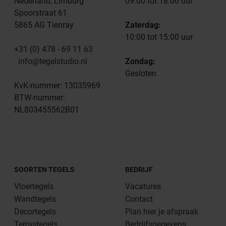
Nederland, Limburg
09:00 tot 18:00 uur
Spoorstraat 61
5865 AG Tienray
Zaterdag:
10:00 tot 15:00 uur
+31 (0) 478 - 69 11 63
info@tegelstudio.nl
Zondag:
Gesloten
KvK-nummer: 13035969
BTW-nummer:
NL803455562B01
SOORTEN TEGELS
BEDRIJF
Vloertegels
Vacatures
Wandtegels
Contact
Decortegels
Plan hier je afspraak
Terrastegels
Bedrijfsgegevens