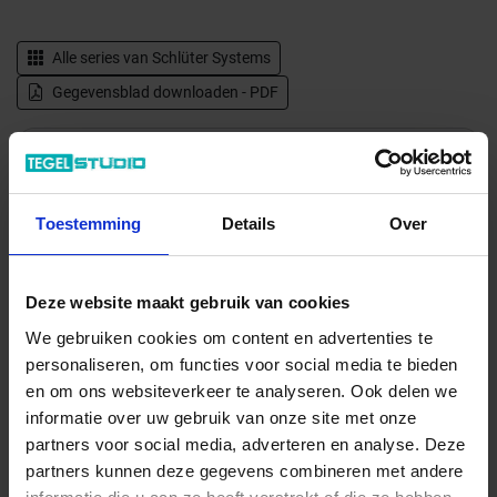
Alle series van
Schlüter Systems
Gegevensblad downloaden - PDF
Levertijd 7-9 werkdagen, verzendtijd 5-7 werkdagen
Verwachte beschikbaarheid: 19.08.2026
Verzending via expeditie
Toestemming
Details
Over
3.82 € /Stuk
Deze website maakt gebruik van cookies
3,47 €
/Stuk
We gebruiken cookies om content en advertenties te
3,47 € / m
personaliseren, om functies voor social media te bieden
en om ons websiteverkeer te analyseren. Ook delen we
informatie over uw gebruik van onze site met onze
Totale prijs / geleverde hoeveelheid
partners voor social media, adverteren en analyse. Deze
3,47 €
partners kunnen deze gegevens combineren met andere
Stuk