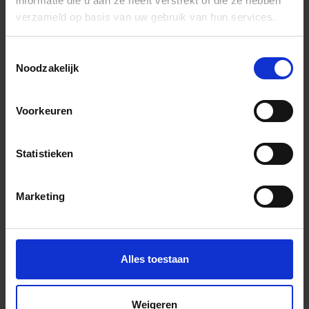
informatie die u aan ze heeft verstrekt of die ze hebben
verzameld op basis van uw gebruik van hun services.
In het winkelmandje
Toestemmingsselectie
Noodzakelijk
Voorkeuren
Statistieken
Wil je graag een afspraak?
Marketing
Onze verkoopspecialisten staan graag voor je klaar:
Di – Vr 09.00 – 18.00
Za 10.00 – 15.00
Alles toestaan
+31 (0) 478 - 69 11 63
Productaanvraag
Weigeren