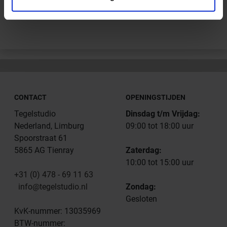
Andere Series van Schlüter Systems
CONTACT
OPENINGSTIJDEN
Tegelstudio
Dinsdag t/m Vrijdag:
Nederland, Limburg
09:00 tot 18:00 uur
Spoorstraat 61
5865 AG Tienray
Zaterdag:
10:00 tot 15:00 uur
+31 (0) 478 - 69 11 63
info@tegelstudio.nl
Zondag:
Gesloten
KvK-nummer: 13035969
BTW-nummer: