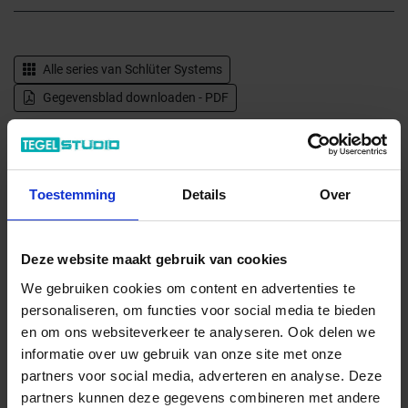
Alle series van
Schlüter Systems
Gegevensblad downloaden - PDF
Levertijd 7-9 werkdagen, verzendtijd 5-7 werkdagen
Verwachte beschikbaarheid: 21.08.2026
Toestemming
Details
Over
Verzending via expeditie
Deze website maakt gebruik van cookies
13.32 € /Stuk
12,11 €
We gebruiken cookies om content en advertenties te
/Stuk
personaliseren, om functies voor social media te bieden
4,84 € / m
en om ons websiteverkeer te analyseren. Ook delen we
informatie over uw gebruik van onze site met onze
Totale prijs / geleverde hoeveelheid
partners voor social media, adverteren en analyse. Deze
12,11 €
partners kunnen deze gegevens combineren met andere