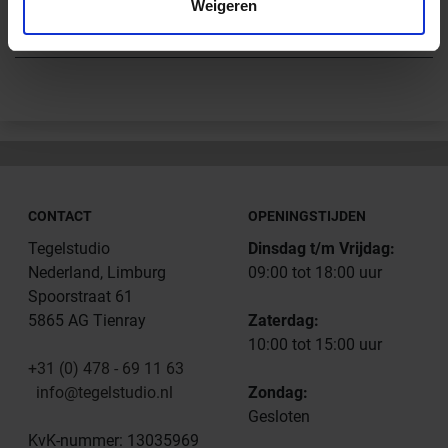
Weigeren
Andere Series van Schlüter Systems
CONTACT
OPENINGSTIJDEN
Tegelstudio
Dinsdag t/m Vrijdag:
Nederland, Limburg
09:00 tot 18:00 uur
Spoorstraat 61
5865 AG Tienray
Zaterdag:
10:00 tot 15:00 uur
+31 (0) 478 - 69 11 63
info@tegelstudio.nl
Zondag:
Gesloten
KvK-nummer: 13035969