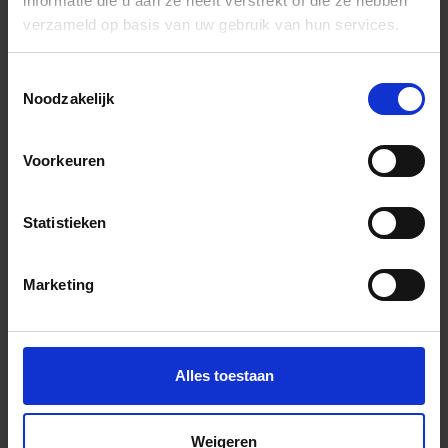
informatie die u aan ze heeft verstrekt of die ze hebben
verzameld op basis van uw gebruik van hun services.
In het winkelmandje
Toestemmingsselectie
Noodzakelijk
Voorkeuren
Statistieken
Wil je graag een afspraak?
Marketing
Onze verkoopspecialisten staan graag voor je klaar:
Di – Vr 09.00 – 18.00
Za 10.00 – 15.00
Alles toestaan
+31 (0) 478 - 69 11 63
Productaanvraag
Weigeren