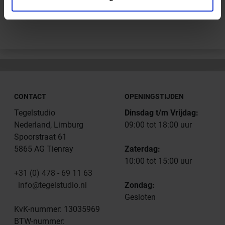
Andere Series van Schlüter Systems
CONTACT
OPENINGSTIJDEN
Tegelstudio
Dinsdag t/m Vrijdag:
Nederland, Limburg
09:00 tot 18:00 uur
Spoorstraat 61
5865 AG Tienray
Zaterdag:
10:00 tot 15:00 uur
+31 (0) 478 - 69 11 63
info@tegelstudio.nl
Zondag:
Gesloten
KvK-nummer: 13035969
BTW-nummer: