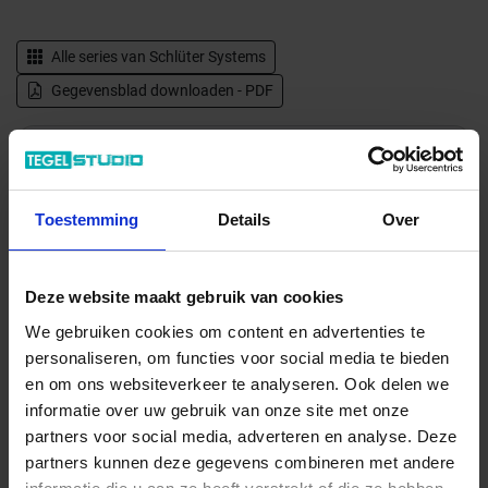
Alle series van
Schlüter Systems
Gegevensblad downloaden - PDF
Levertijd 7-9 werkdagen, verzendtijd 5-7 werkdagen
Verwachte beschikbaarheid: 21.08.2026
Verzending via expeditie
Toestemming
Details
Over
28.66 € /m²
Deze website maakt gebruik van cookies
26,05 €
/m²
We gebruiken cookies om content en advertenties te
10,42 € / m
personaliseren, om functies voor social media te bieden
en om ons websiteverkeer te analyseren. Ook delen we
informatie over uw gebruik van onze site met onze
Totale prijs / geleverde hoeveelheid
partners voor social media, adverteren en analyse. Deze
26,05 €
partners kunnen deze gegevens combineren met andere
m²