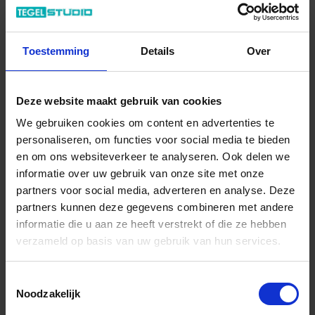
14.40 € /Stuk
13,09 €
/Stuk
13,09 € / Stück
Toestemming
Details
Over
Totale prijs / geleverde hoeveelheid
13,09 €
Deze website maakt gebruik van cookies
We gebruiken cookies om content en advertenties te
Stuk
personaliseren, om functies voor social media te bieden
en om ons websiteverkeer te analyseren. Ook delen we
In het winkelmandje
informatie over uw gebruik van onze site met onze
partners voor social media, adverteren en analyse. Deze
partners kunnen deze gegevens combineren met andere
informatie die u aan ze heeft verstrekt of die ze hebben
verzameld op basis van uw gebruik van hun services.
Toestemmingsselectie
Noodzakelijk