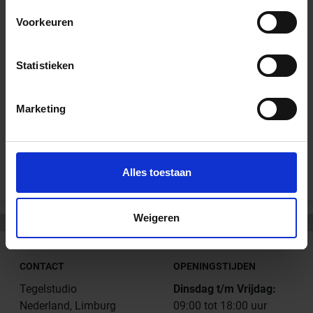
Wil je graag een afspraak?
Voorkeuren
Onze verkoopspecialisten staan graag voor je klaar:
Di – Vr 09.00 – 18.00
Za 10.00 – 15.00
Statistieken
+31 (0) 478 - 69 11 63
Productaanvraag
Marketing
Andere Series van Schlüter Systems
Alles toestaan
Weigeren
CONTACT
OPENINGSTIJDEN
Tegelstudio
Dinsdag t/m Vrijdag:
Nederland, Limburg
09:00 tot 18:00 uur