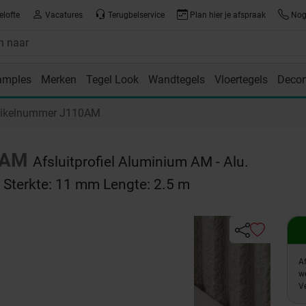
elofte
Vacatures
Terugbelservice
Plan hier je afspraak
Nog 
amples
Merken
Tegel Look
Wandtegels
Vloertegels
Decor
room
tikelnummer J110AM
-AM
Afsluitprofiel Aluminium AM - Alu.
 Sterkte: 11 mm Lengte: 2.5 m
A
w
Ve