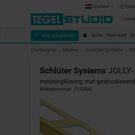
Leverland
Prijsb
Actie
Voorraad
S
Alle categorieën
Toebehoren
Sanitair
Tips en Inspiratie
Show
Startpagina
Merken
Schlüter Systems
Ar
Schlüter Systems
JOLLY
messingkleurig mat geanodiseerd
Artikelnummer: J110AM