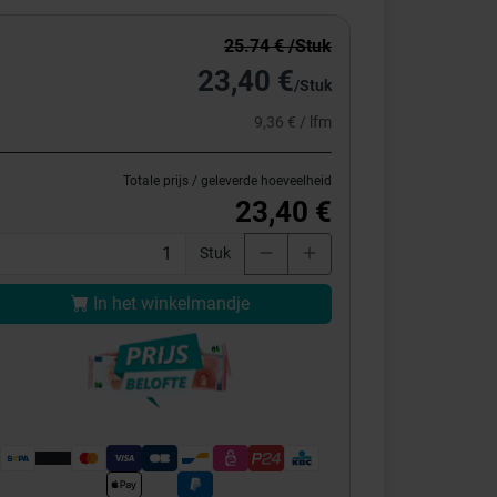
25.74 € /Stuk
23,40 €
/Stuk
9,36 € / lfm
Totale prijs / geleverde hoeveelheid
23,40 €
Stuk
In het winkelmandje