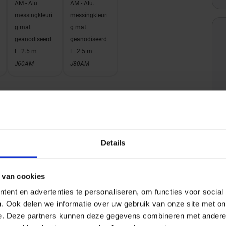
AM - Alu.
AM - Alu.
messingkleuri
messingkleuri
g mat
g mat
geanodiseerd
geanodiseerd
L=2.5 m
L=2.5 m
J60AM
J80AM
Details
Gewicht
0,235 KG/Stuk
Stuks per pakket
1
 van cookies
Hoogte mm
11
ig
ent en advertenties te personaliseren, om functies voor social
Lengte m
2.5
. Ook delen we informatie over uw gebruik van onze site met on
Bestel-/levertijd
Afhalen in de showroom 1
e. Deze partners kunnen deze gegevens combineren met andere i
werkdag, Geleverd binnen