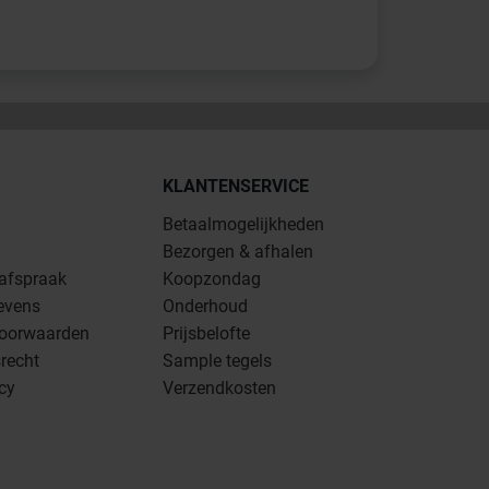
KLANTENSERVICE
Betaalmogelijkheden
Bezorgen & afhalen
 afspraak
Koopzondag
evens
Onderhoud
oorwaarden
Prijsbelofte
recht
Sample tegels
icy
Verzendkosten