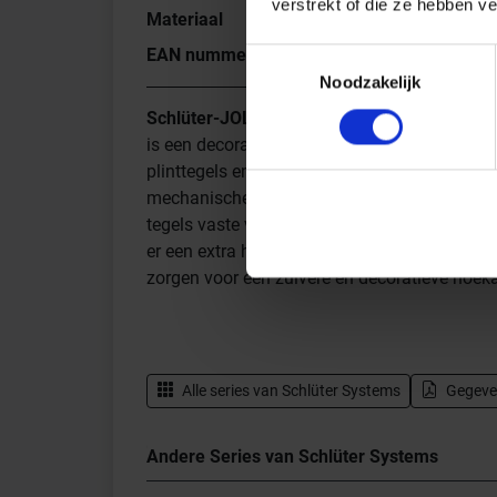
verstrekt of die ze hebben v
Materiaal
Aluminium
EAN nummer
4011832193972
Toestemmingsselectie
Noodzakelijk
Schlüter-JOLLY-A
is een decoratief profiel uit geanodiseerd 
plinttegels en andere begrenzingen. Het afsl
mechanische beschadigingen. Door de voegrib
tegels vaste voegruimtes. Door de geometrisc
er een extra hechting voor het voegmateriaa
zorgen voor een zuivere en decoratieve hoek
Alle series van
Schlüter Systems
Gegeve
Andere Series van Schlüter Systems