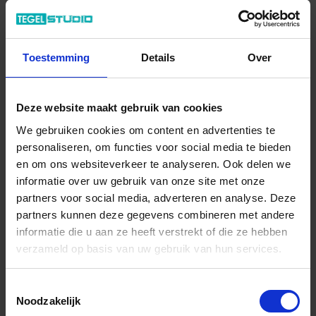
Meer informatie
Toestemming
Details
Over
Deze website maakt gebruik van cookies
We gebruiken cookies om content en advertenties te
personaliseren, om functies voor social media te bieden
en om ons websiteverkeer te analyseren. Ook delen we
informatie over uw gebruik van onze site met onze
Previous
Next
partners voor social media, adverteren en analyse. Deze
partners kunnen deze gegevens combineren met andere
informatie die u aan ze heeft verstrekt of die ze hebben
verzameld op basis van uw gebruik van hun services.
Toestemmingsselectie
Art-Nr.: KLIFG23EB60
Noodzakelijk
Schlüter Systems
KERDI-LINE-IF-G