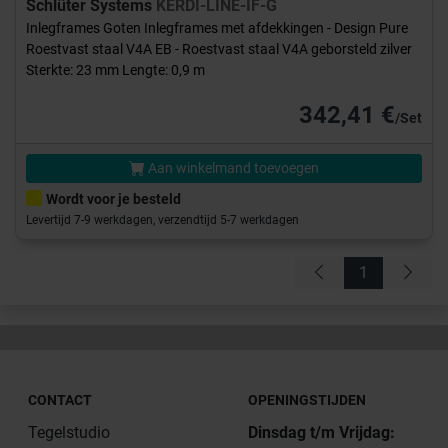
Schlüter Systems
KERDI-LINE-IF-G
Inlegframes Goten Inlegframes met afdekkingen - Design Pure
Roestvast staal V4A EB - Roestvast staal V4A geborsteld zilver
Sterkte: 23 mm Lengte: 0,9 m
342,41 €
/Set
Aan winkelmand toevoegen
Wordt voor je besteld
Levertijd 7-9 werkdagen, verzendtijd 5-7 werkdagen
1
CONTACT
OPENINGSTIJDEN
Tegelstudio
Dinsdag t/m Vrijdag: