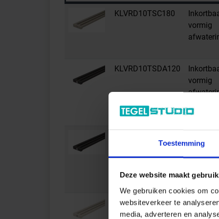
KLVRD10TSC180
Inkortba
vormig
afwateri
KLVRD10TSDA120
Inkortba
vormig
afwateri
KLVRD10TSDA180
Inkortba
Toestemming
vormig
afwateri
Deze website maakt gebruik
We gebruiken cookies om cont
KLVRD10TSI120
Inkortba
websiteverkeer te analyseren
vormig
media, adverteren en analys