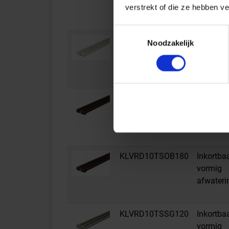
afwateri
verstrekt of die ze hebben v
Toestemmingsselectie
KLVRD10TSI180
Inkortba
Noodzakelijk
vormig
afwateri
KLVRD10TSOB120
Inkortba
vormig
afwateri
KLVRD10TSOB180
Inkortba
vormig
afwateri
KLVRD10TSSG120
Inkortba
vormig