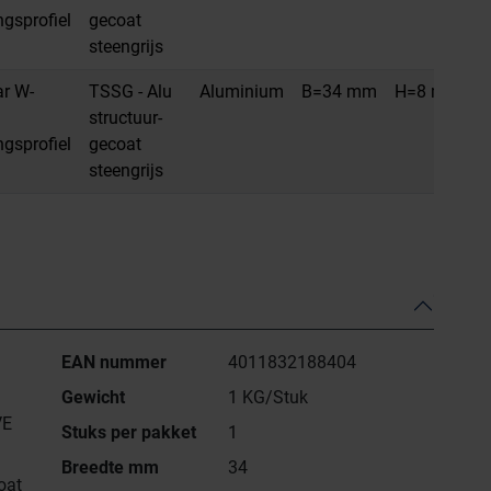
ngsprofiel
gecoat
steengrijs
ar W-
TSSG - Alu
Aluminium
B=34 mm
H=8 mm
L
structuur-
ngsprofiel
gecoat
steengrijs
EAN nummer
4011832188404
Gewicht
1 KG/Stuk
VE
Stuks per pakket
1
Breedte mm
34
oat