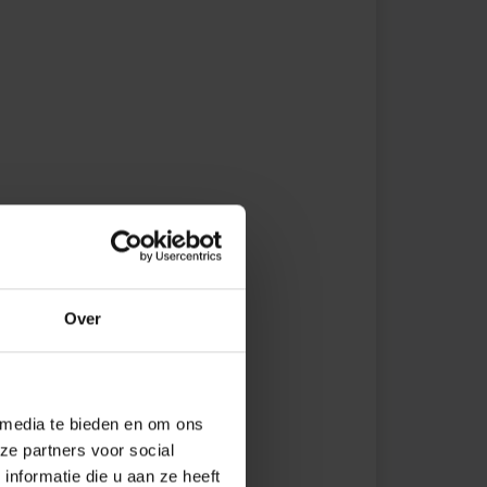
=1,8 m
=1,2 m
=1,8 m
Over
 media te bieden en om ons
=1,2 m
ze partners voor social
nformatie die u aan ze heeft