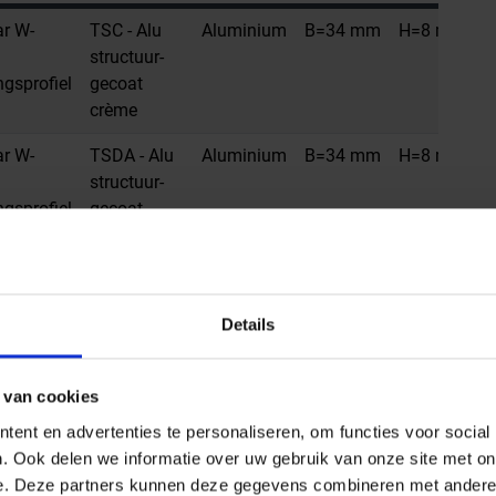
ar W-
TSC - Alu
Aluminium
B=34 mm
H=8 mm
L
structuur-
ngsprofiel
gecoat
crème
ar W-
TSDA - Alu
Aluminium
B=34 mm
H=8 mm
L
structuur-
ngsprofiel
gecoat
donker
antraciet
ar W-
TSDA - Alu
Aluminium
B=34 mm
H=8 mm
L
Details
structuur-
ngsprofiel
gecoat
donker
 van cookies
antraciet
ent en advertenties te personaliseren, om functies voor social
ar W-
TSI - Alu
Aluminium
B=34 mm
H=8 mm
L
. Ook delen we informatie over uw gebruik van onze site met on
structuur-
e. Deze partners kunnen deze gegevens combineren met andere i