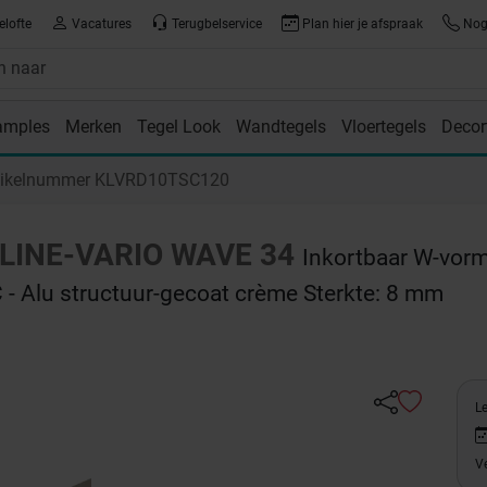
elofte
Vacatures
Terugbelservice
Plan hier je afspraak
Nog 
amples
Merken
Tegel Look
Wandtegels
Vloertegels
Decor
room
tikelnummer KLVRD10TSC120
-LINE-VARIO WAVE 34
Inkortbaar W-vorm
 - Alu structuur-gecoat crème Sterkte: 8 mm
Le
Ve