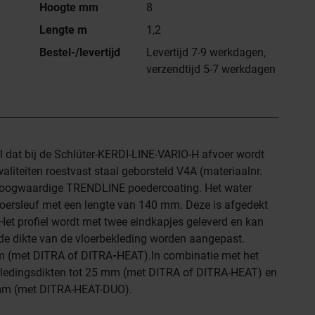
Hoogte mm
8
Lengte m
1,2
Bestel-/levertijd
Levertijd 7-9 werkdagen,
verzendtijd 5-7 werkdagen
l dat bij de Schlüter-KERDI-LINE-VARIO-H afvoer wordt
waliteiten roestvast staal geborsteld V4A (materiaalnr.
hoogwaardige TRENDLINE poedercoating. Het water
oersleuf met een lengte van 140 mm. Deze is afgedekt
et profiel wordt met twee eindkapjes geleverd en kan
e dikte van de vloerbekleding worden aangepast.
m (met DITRA of DITRA
-
HEAT).In combinatie met het
ekledingsdikten tot 25 mm (met DITRA of DITRA-HEAT) en
mm (met DITRA-HEAT-DUO).