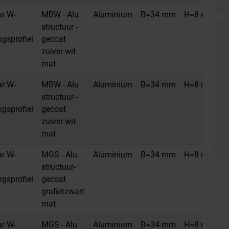
ar W-
MBW - Alu
Aluminium
B=34 mm
H=8 mm
L
structuur -
ngsprofiel
gecoat
zuiver wit
mat
ar W-
MBW - Alu
Aluminium
B=34 mm
H=8 mm
L
structuur -
ngsprofiel
gecoat
zuiver wit
mat
ar W-
MGS - Alu
Aluminium
B=34 mm
H=8 mm
L
structuur-
ngsprofiel
gecoat
grafietzwart
mat
ar W-
MGS - Alu
Aluminium
B=34 mm
H=8 mm
L