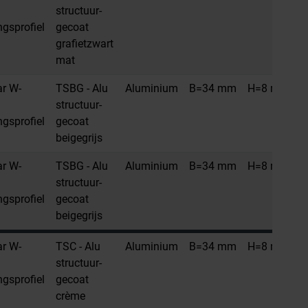
structuur-
ngsprofiel
gecoat
grafietzwart
mat
ar W-
TSBG - Alu
Aluminium
B=34 mm
H=8 mm
L
structuur-
ngsprofiel
gecoat
beigegrijs
ar W-
TSBG - Alu
Aluminium
B=34 mm
H=8 mm
L
structuur-
ngsprofiel
gecoat
beigegrijs
ar W-
TSC - Alu
Aluminium
B=34 mm
H=8 mm
L
structuur-
ngsprofiel
gecoat
crème