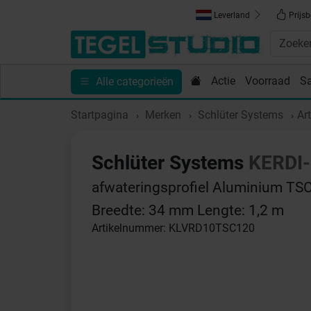
Leverland
Prijsb
Actie
Voorraad
S
Alle categorieën
Toebehoren
Sanitair
Tips en Inspiratie
Show
Startpagina
Merken
Schlüter Systems
Ar
Schlüter Systems
KERDI
afwateringsprofiel Aluminium TSC
Breedte: 34 mm Lengte: 1,2 m
Artikelnummer: KLVRD10TSC120