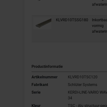
afwateri
KLVRD10TSSG180
Inkortba
vormig
afwateri
Productinformatie
Artikelnummer
KLVRD10TSC120
Fabrikant
Schlüter Systems
Serie
KERDI-LINE-VARIO WA
34
Kleur
TSC - Alu structuur-gec