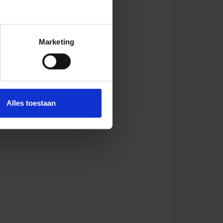
=1,8 m
Marketing
=1,2 m
Alles toestaan
=1,8 m
=1,2 m