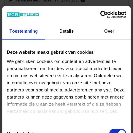
Verwachte beschikbaarheid: 23.08.2026
Pakketverzending
97.74 € /Stuk
Toestemming
Details
Over
88,85 €
/Stuk
Deze website maakt gebruik van cookies
Totale prijs / geleverde hoeveelheid
88,85 €
We gebruiken cookies om content en advertenties te
personaliseren, om functies voor social media te bieden
Stuk
en om ons websiteverkeer te analyseren. Ook delen we
informatie over uw gebruik van onze site met onze
In het winkelmandje
partners voor social media, adverteren en analyse. Deze
partners kunnen deze gegevens combineren met andere
informatie die u aan ze heeft verstrekt of die ze hebben
verzameld op basis van uw gebruik van hun services.
Toestemmingsselectie