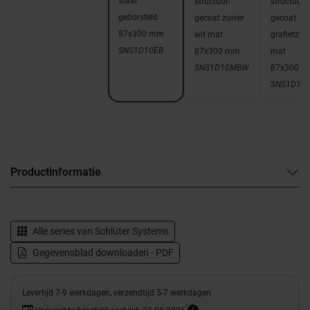
staal
structuur-
structuur-
geborsteld
gecoat zuiver
gecoat
87x300 mm
wit mat
grafietzwa
SNS1D10EB
87x300 mm
mat
SNS1D10MBW
87x300 
SNS1D10
Productinformatie
Alle series van
Schlüter Systems
Gegevensblad downloaden - PDF
Levertijd 7-9 werkdagen, verzendtijd 5-7 werkdagen