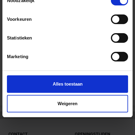
Noodzakelijk
Voorkeuren
Wil je graag een afspraak?
Onze verkoopspecialisten staan graag voor je klaar:
Statistieken
Di – Vr 09.00 – 18.00
Za 10.00 – 15.00
Marketing
+31 (0) 478 - 69 11 63
Productaanvraag
Andere Series van Schlüter Systems
Alles toestaan
Weigeren
CONTACT
OPENINGSTIJDEN