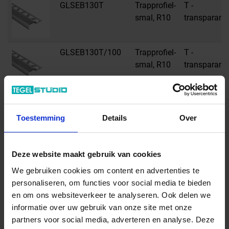
GLSEB130T
Trapprofiel-
T -
smal, R10
transparant
GLSEB130T/100
Trapprofiel-
T -
smal, R10
transparant
GLSEB130T/150
Trapprofiel-
T -
smal, R10
transparant
Toestemming
Details
Over
GLSEB150T
Trapprofiel-
T -
Deze website maakt gebruik van cookies
smal, R10
transparant
We gebruiken cookies om content en advertenties te
personaliseren, om functies voor social media te bieden
GLSEB150T/100
Trapprofiel-
T -
en om ons websiteverkeer te analyseren. Ook delen we
smal, R10
transparant
informatie over uw gebruik van onze site met onze
partners voor social media, adverteren en analyse. Deze