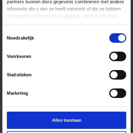
partners kunnen deze gegevens combineren met andere
GLSEB150T/150
Trapprofiel-
T -
informatie die u aan ze heeft verstrekt of die ze hebben
smal, R10
transparant
verzameld op basis van uw gebruik van hun services.
Toestemmingsselectie
GLSEB90T
Trapprofiel-
T -
Noodzakelijk
smal, R10
transparant
Voorkeuren
GLSEB90T/100
Trapprofiel-
T -
smal, R10
transparant
Statistieken
GLSEB90T/150
Trapprofiel-
T -
Marketing
smal, R10
transparant
Alles toestaan