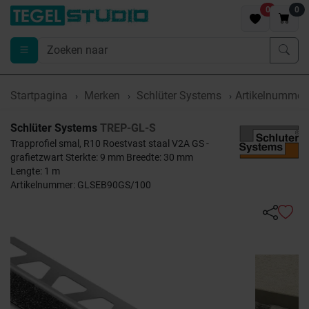
0
0
Startpagina
Merken
Schlüter Systems
Artikelnumme
Schlüter Systems
TREP-GL-S
Trapprofiel smal, R10 Roestvast staal V2A GS -
grafietzwart Sterkte: 9 mm Breedte: 30 mm
Lengte: 1 m
Artikelnummer: GLSEB90GS/100