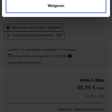
Weigeren
Productinformatie
Alle series van
Schlüter Systems
Gegevensblad downloaden - PDF
Levertijd 7-9 werkdagen, verzendtijd 5-7 werkdagen
Verwachte beschikbaarheid: 22.08.2026
Verzending via expeditie
44.43 € /Stuk
40,39 €
/Stuk
40,39 € / lfm
Totale prijs / geleverde hoeveelheid