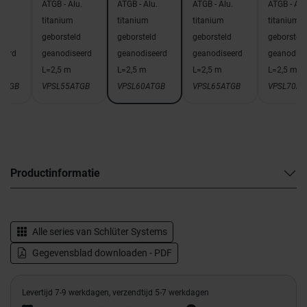
u.
ATGB - Alu.
ATGB - Alu.
ATGB - Alu.
ATGB - Alu
titanium
titanium
titanium
titanium
ld
geborsteld
geborsteld
geborsteld
geborsteld
eerd
geanodiseerd
geanodiseerd
geanodiseerd
geanodise
L=2,5 m
L=2,5 m
L=2,5 m
L=2,5 m
ATGB
VPSL55ATGB
VPSL60ATGB
VPSL65ATGB
VPSL70AT
Productinformatie
Alle series van
Schlüter Systems
Gegevensblad downloaden - PDF
Levertijd 7-9 werkdagen, verzendtijd 5-7 werkdagen