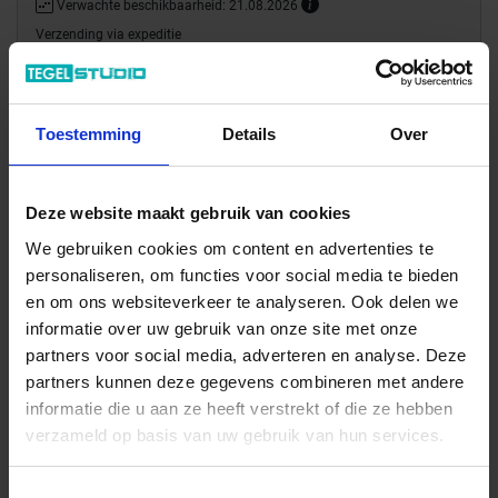
Verwachte beschikbaarheid: 21.08.2026
Verzending via expeditie
23.41 € /Stuk
Toestemming
Details
Over
21,28 €
/Stuk
8,51 € / lfm
Deze website maakt gebruik van cookies
Totale prijs / geleverde hoeveelheid
We gebruiken cookies om content en advertenties te
21,28 €
personaliseren, om functies voor social media te bieden
en om ons websiteverkeer te analyseren. Ook delen we
Stuk
informatie over uw gebruik van onze site met onze
partners voor social media, adverteren en analyse. Deze
In het winkelmandje
partners kunnen deze gegevens combineren met andere
informatie die u aan ze heeft verstrekt of die ze hebben
verzameld op basis van uw gebruik van hun services.
Toestemmingsselectie