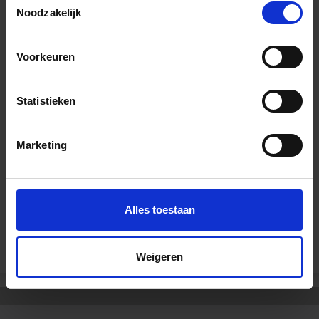
Noodzakelijk
Voorkeuren
Wil je graag een afspraak?
Onze verkoopspecialisten staan graag voor je klaar:
Statistieken
Di – Vr 09.00 – 18.00
Za 10.00 – 15.00
Marketing
+31 (0) 478 - 69 11 63
Productaanvraag
Alles toestaan
Andere Series van Schlüter Systems
Weigeren