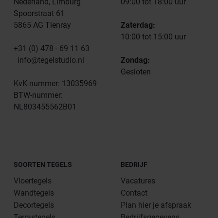
Nederland, Limburg
09:00 tot 18:00 uur
Spoorstraat 61
5865 AG Tienray
Zaterdag:
10:00 tot 15:00 uur
+31 (0) 478 - 69 11 63
info@tegelstudio.nl
Zondag:
Gesloten
KvK-nummer: 13035969
BTW-nummer:
NL803455562B01
SOORTEN TEGELS
BEDRIJF
Vloertegels
Vacatures
Wandtegels
Contact
Decortegels
Plan hier je afspraak
Terrastegels
Bedrijfsgegevens