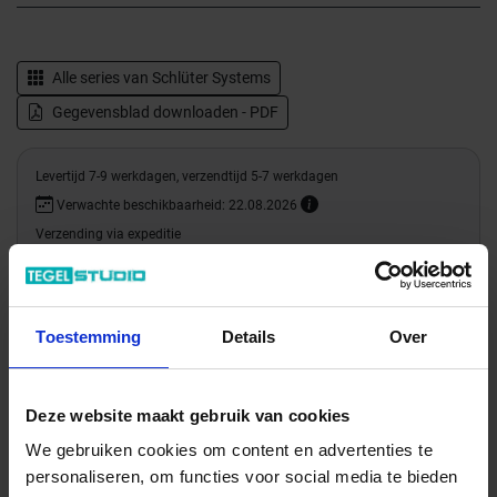
Alle series van
Schlüter Systems
Gegevensblad downloaden - PDF
Levertijd 7-9 werkdagen, verzendtijd 5-7 werkdagen
Verwachte beschikbaarheid: 22.08.2026
Verzending via expeditie
48.00 € /Stuk
Toestemming
Details
Over
43,63 €
/Stuk
17,45 € / m
Deze website maakt gebruik van cookies
Totale prijs / geleverde hoeveelheid
We gebruiken cookies om content en advertenties te
43,63 €
personaliseren, om functies voor social media te bieden