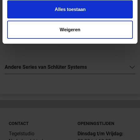
Downloads
Alles toestaan
Schlüter-VINPRO Profielen voor elastische wand- en
Weigeren
vloerbekledingen
Productdatablad 18.4
Andere Series van Schlüter Systems
CONTACT
OPENINGSTIJDEN
Tegelstudio
Dinsdag t/m Vrijdag: