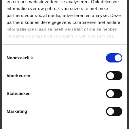
en om ons websiteverkeer te analyseren. Ook delen we
Stuk
informatie over uw gebruik van onze site met onze
partners voor social media, adverteren en analyse. Deze
In het winkelmandje
partners kunnen deze gegevens combineren met andere
informatie die u aan ze heeft verstrekt of die ze hebben
verzameld op basis van uw gebruik van hun services.
Toestemmingsselectie
Noodzakelijk
Voorkeuren
Wil je graag een afspraak?
Onze verkoopspecialisten staan graag voor je klaar:
Statistieken
Di – Vr 09.00 – 18.00
Za 10.00 – 15.00
Marketing
+31 (0) 478 - 69 11 63
Productaanvraag