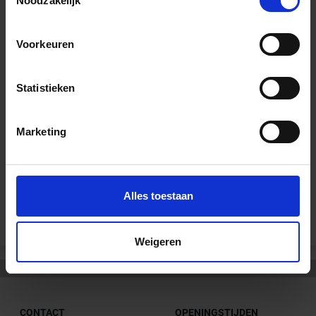
Noodzakelijk
Voorkeuren
Wil je graag een afspraak?
Onze verkoopspecialisten staan graag voor je klaar:
Statistieken
Di – Vr 09.00 – 18.00
Za 10.00 – 15.00
Marketing
+31 (0) 478 - 69 11 63
Productaanvraag
Andere Series van Sopro Bauchemie
Alles toestaan
Weigeren
CONTACT
OPENINGSTIJDEN