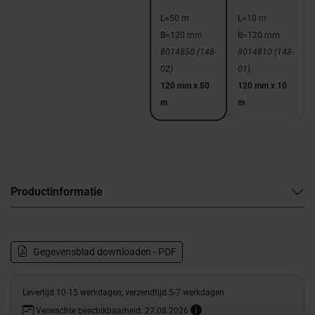
L=50 m
L=10 m
B=120 mm
B=120 mm
8014850 (148-
8014810 (148-
02)
01)
120 mm x 50
120 mm x 10
m
m
Productinformatie
Gegevensblad downloaden - PDF
Levertijd 10-15 werkdagen, verzendtijd 5-7 werkdagen
Verwachte beschikbaarheid: 27.08.2026