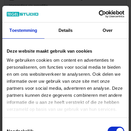
Verzending via expeditie
96,85 €
/Rol
Toestemming
Details
Over
9,68 € / m
Deze website maakt gebruik van cookies
Totale prijs / geleverde hoeveelheid
96,85 €
We gebruiken cookies om content en advertenties te
personaliseren, om functies voor social media te bieden
Rol
en om ons websiteverkeer te analyseren. Ook delen we
informatie over uw gebruik van onze site met onze
In het winkelmandje
partners voor social media, adverteren en analyse. Deze
partners kunnen deze gegevens combineren met andere
informatie die u aan ze heeft verstrekt of die ze hebben
verzameld op basis van uw gebruik van hun services.
Toestemmingsselectie