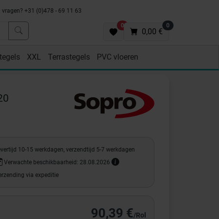
vragen? +31 (0)478 - 69 11 63
0
0
0,00 €
tegels
XXL
Terrastegels
PVC vloeren
20
evertijd 10-15 werkdagen, verzendtijd 5-7 werkdagen
Verwachte beschikbaarheid: 28.08.2026
rzending via expeditie
90,39 €
/Rol