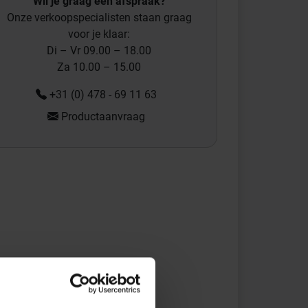
Wil je graag een afspraak?
Onze verkoopspecialisten staan graag
voor je klaar:
Di – Vr 09.00 – 18.00
Za 10.00 – 15.00
+31 (0) 478 - 69 11 63
Productaanvraag