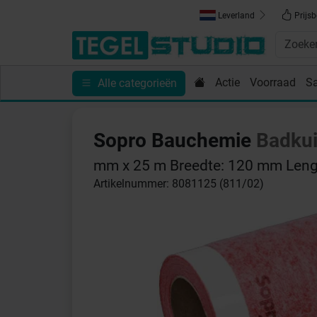
Leverland
Prijsb
Actie
Voorraad
S
Alle categorieën
Toebehoren
Sanitair
Tips en Inspiratie
Show
Sopro Bauchemie
Badkui
mm x 25 m Breedte: 120 mm Leng
Artikelnummer: 8081125 (811/02)