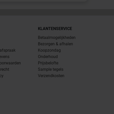
KLANTENSERVICE
Betaalmogelijkheden
Bezorgen & afhalen
 afspraak
Koopzondag
evens
Onderhoud
oorwaarden
Prijsbelofte
recht
Sample tegels
icy
Verzendkosten