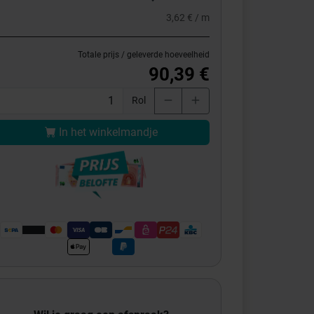
3,62 € / m
Totale prijs / geleverde hoeveelheid
90,39 €
Rol
In het winkelmandje