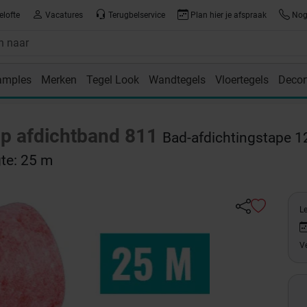
elofte
Vacatures
Terugbelservice
Plan hier je afspraak
Nog 
amples
Merken
Tegel Look
Wandtegels
Vloertegels
Decor
room
p afdichtband 811
Bad-afdichtingstape 1
te: 25 m
L
Ve