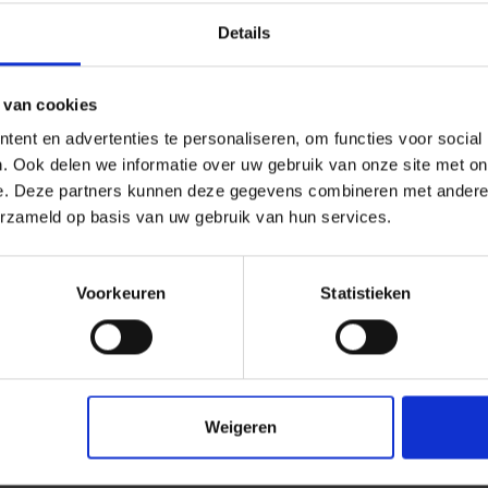
Lengte m
25
Details
Bestel-/levertijd
Levertijd 10-15 werkdagen,
verzendtijd 5-7 werkdagen
 van cookies
ent en advertenties te personaliseren, om functies voor social
n een speciale laag vliesweefsel BadAfdichtband van
. Ook delen we informatie over uw gebruik van onze site met on
rdichte verbinding van douchebakken en badkuipen aan
e. Deze partners kunnen deze gegevens combineren met andere i
pro BadAfdicht-systeem kan een groot aantal veeleisende
erzameld op basis van uw gebruik van hun services.
nliggende douchebakken alsook badkuipen, eenvoudig
Voorkeuren
Statistieken
king
f badkuip met de afdichting van het oppervlak
Weigeren