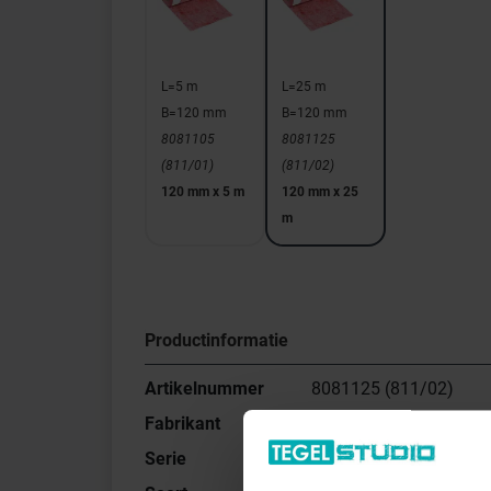
L=5 m
L=25 m
B=120 mm
B=120 mm
8081105
8081125
(811/01)
(811/02)
120 mm x 5 m
120 mm x 25
m
Productinformatie
Artikelnummer
8081125 (811/02)
Fabrikant
Sopro Bauchemie
Serie
Badkuip afdichtband 8