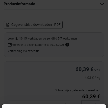
Productinformatie
Gegevensblad downloaden - PDF
Levertijd 10-15 werkdagen, verzendtijd 5-7 werkdagen
Verwachte beschikbaarheid: 30.08.2026
Verzending via expeditie
60,39 €
/Zak
4,03 € / kg
Totale prijs / geleverde hoeveelheid
60,39 €
Zak