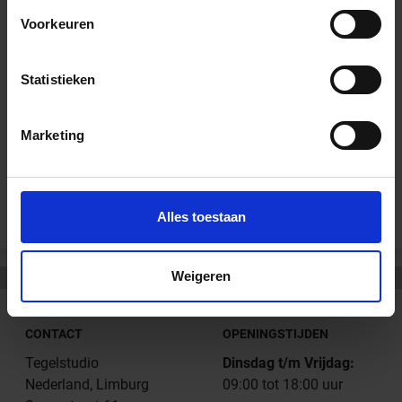
Downloads
Voorkeuren
Technisch Produktinformatie - Sopro FL plus FlexVoeg plus 2-
20mm
Statistieken
Duurzaamheidsinformatieblad Sopro FL plus
Marketing
Andere Series van Sopro Bauchemie
Alles toestaan
Weigeren
CONTACT
OPENINGSTIJDEN
Tegelstudio
Dinsdag t/m Vrijdag:
Nederland, Limburg
09:00 tot 18:00 uur